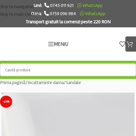
Levi:
0745 011 921
WhatsApp
Skip to navigation
Oana:
0759 096 984
WhatsApp
Skip to main content
Transport gratuit la comenzi peste 220 RON
MENIU
Prima pagină
/
Incaltaminte dama
/
Sandale
-25%