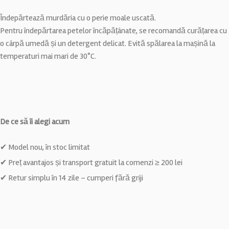
Îndepărtează murdăria cu o perie moale uscată.
Pentru îndepărtarea petelor încăpățânate, se recomandă curățarea cu
o cârpă umedă și un detergent delicat. Evită spălarea la mașină la
temperaturi mai mari de 30°C.
De ce să îi alegi acum
✔ Model nou, în stoc limitat
✔ Preț avantajos și transport gratuit la comenzi ≥ 200 lei
✔ Retur simplu în 14 zile – cumperi fără griji