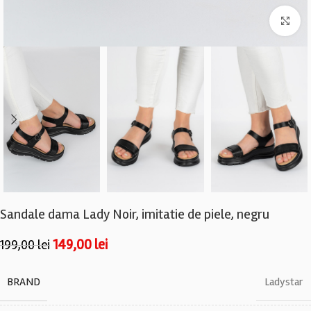
Fa
Sandale dama Lady Noir, imitatie de piele, negru
149,00
lei
199,00
lei
BRAND
Ladystar