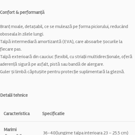
Confort & performanță
Branț moale, detașabil, ce se mulează pe forma piciorului, reducând
oboseala în zilele lungi.
Talpă intermediară amortizantă (EVA), care absoarbe șocurile la
fiecare pas.
Talpă exterioară din cauciuc flexibil, cu striații multidirecționale, oferă
aderență sigură pe asfalt, pistă sau bandă de alergare.
Guler și limbă căptușite pentru protecție suplimentară la gleznă.
Detalii tehnice
Caracteristica
Specificatie
Marimi
36-40(lungime talpa interioara 23 – 25.5 cm)