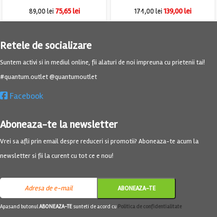
75,65
lei
139,00
lei
89,00
lei
174,00
lei
Retele de socializare
Suntem activi si in mediul online, fii alaturi de noi impreuna cu prietenii tai!
#quantum.outlet @quantumoutlet
Facebook
Aboneaza-te la newsletter
Vrei sa afli prin email despre reduceri si promotii? Aboneaza-te acum la
newsletter si fii la curent cu tot ce e nou!
Apasand butonul
ABONEAZA-TE
sunteti de acord cu
Politica de confidentialitate