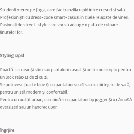
Studenți mereu pe fugă, care fac tranziția rapid între cursuri și sală.
Profesioniști cu dress-code smart-casual în zilele relaxate de vineri.
Pasionați de street-style care vor să adauge o pată de culoare
ținutelor lor.
Styling rapid
Poartă-i cu jeanși slim sau pantaloni casual și un tricou simplu pentru
un look relaxat de zi cu zi.
Se potrivesc foarte bine și cu pantaloni scurți sau rochii lejere de vară,
pentru un stil modern și confortabil.
Pentru un outfit urban, combină-i cu pantaloni tip jogger și o cămașă
oversized sau un hanorac ușor.
Îngrijire