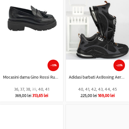
-15%
-25%
Mocasini dama Gino Rossi Rubber, piele, negru
Adidasi barbati AxBoxing Aero, imitație de piele, material textil, negru
36
,
37
,
38
,
39
,
40
,
41
40
,
41
,
42
,
43
,
44
,
45
313,65
lei
169,00
lei
369,00
lei
225,00
lei