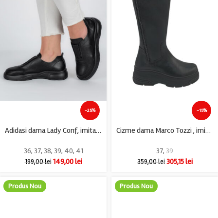
-25%
-15%
Adidasi dama Lady Conf, imitatie de piele, negru
Cizme dama Marco Tozzi , imitatie de piele, negru
36
,
37
,
38
,
39
,
40
,
41
37
,
39
149,00
lei
305,15
lei
199,00
lei
359,00
lei
Produs Nou
Produs Nou