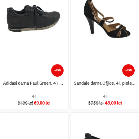
-15%
-15%
Adidasi dama Paul Green, 41, piele, negru
Sandale dama Ofjice, 41, piele intoarsa, negru
41
41
69,00
lei
49,00
lei
81,00
lei
57,50
lei