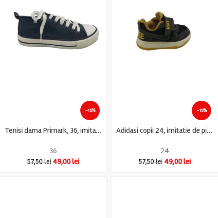
-15%
-15%
Tenisi dama Primark, 36, imitatie de piele, negru
Adidasi copii 24, imitatie de piele, material textil, negru
36
24
49,00
lei
49,00
lei
57,50
lei
57,50
lei