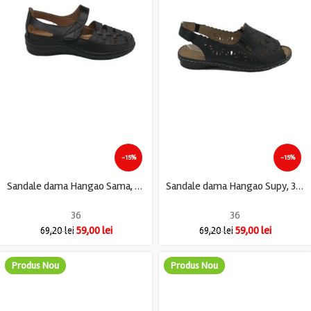
-15%
-15%
Sandale dama Hangao Sama, 36, imitatie de piele ,negru
Sandale dama Hangao Supy, 36, imitatie de piele, negru
36
36
59,00
lei
59,00
lei
69,20
lei
69,20
lei
Produs Nou
Produs Nou