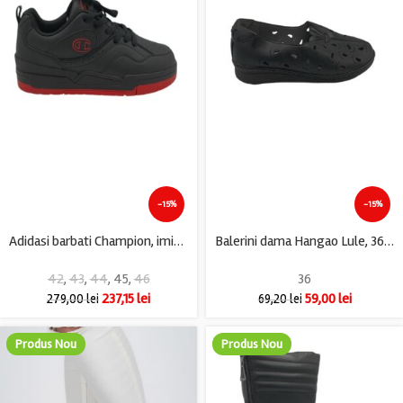
-15%
-15%
Adidasi barbati Champion, imitatie de piele, negru
Balerini dama Hangao Lule, 36, imitatie de piele, negru
42
,
43
,
44
,
45
,
46
36
237,15
lei
59,00
lei
279,00
lei
69,20
lei
Produs Nou
Produs Nou