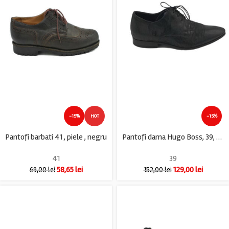
-15%
HOT
-15%
Pantofi barbati 41 , piele , negru
Pantofi dama Hugo Boss, 39, piele, negru
41
39
58,65
lei
129,00
lei
69,00
lei
152,00
lei