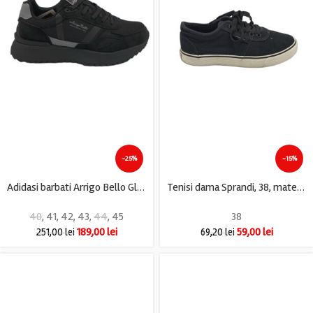
-25%
-15%
Adidasi barbati Arrigo Bello Glory, imitatie de piele, material textil, negru gri
Tenisi dama Sprandi, 38, material textil, negru
40
,
41
,
42
,
43
,
44
,
45
38
189,00
lei
59,00
lei
251,00
lei
69,20
lei