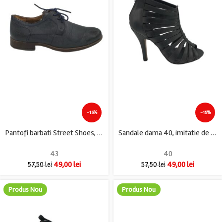
-15%
-15%
Pantofi barbati Street Shoes, 43, imitatie de piele, negru
Sandale dama 40, imitatie de piele, negru
43
40
49,00
lei
49,00
lei
57,50
lei
57,50
lei
Produs Nou
Produs Nou