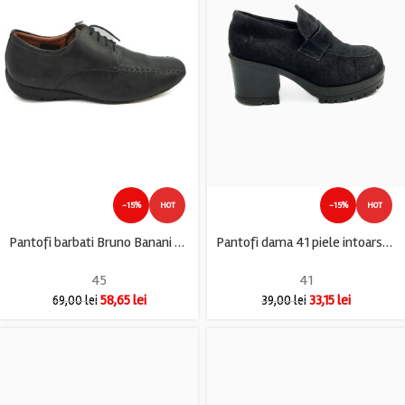
-15%
HOT
-15%
HOT
Pantofi barbati Bruno Banani 45 piele , negru
Pantofi dama 41 piele intoarsa , negru
45
41
58,65
lei
33,15
lei
69,00
lei
39,00
lei