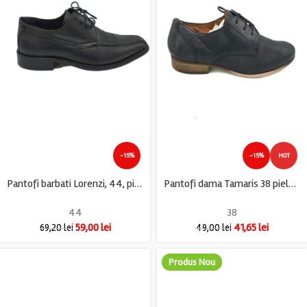
-15%
-15%
HOT
Pantofi barbati Lorenzi, 44, piele, negru
Pantofi dama Tamaris 38 piele , negru
44
38
59,00
lei
41,65
lei
69,20
lei
49,00
lei
Produs Nou