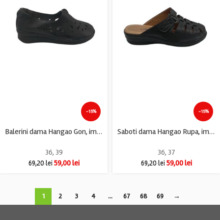
-15%
-15%
Balerini dama Hangao Gon, imitatie de piele, negru
Saboti dama Hangao Rupa, imitatie de piele, negru
36
,
39
36
,
37
59,00
lei
59,00
lei
69,20
lei
69,20
lei
1
2
3
4
…
67
68
69
→