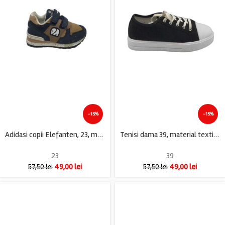
-15%
-15%
Adidasi copii Elefanten, 23, material textil, negru bej
Tenisi dama 39, material textil, negru
23
39
49,00
lei
49,00
lei
57,50
lei
57,50
lei