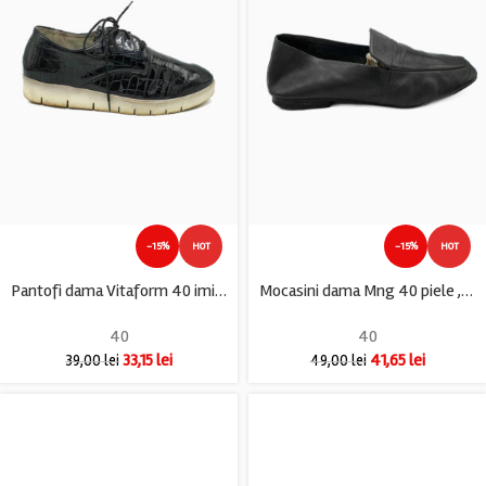
-15%
HOT
-15%
HOT
Pantofi dama Vitaform 40 imitatie de piele , negru
Mocasini dama Mng 40 piele , negru
40
40
33,15
lei
41,65
lei
39,00
lei
49,00
lei