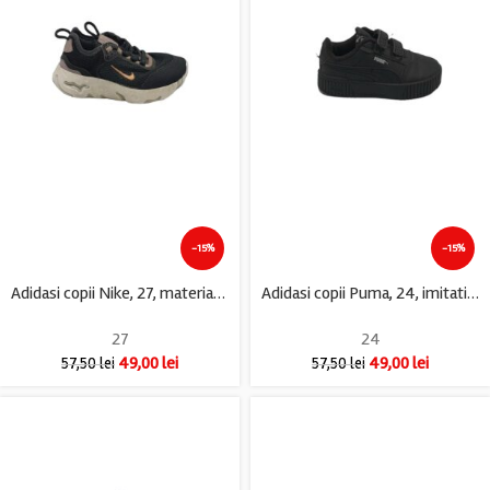
-15%
-15%
Adidasi copii Nike, 27, material textil, negru
Adidasi copii Puma, 24, imitatie de piele, negru
27
24
49,00
lei
49,00
lei
57,50
lei
57,50
lei