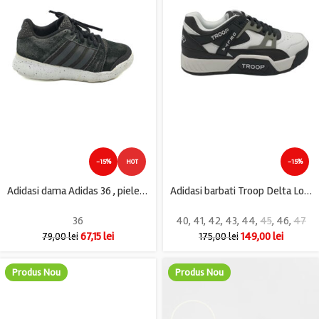
-15%
HOT
-15%
Adidasi dama Adidas 36 , piele intoarsa , material textil , negru
Adidasi barbati Troop Delta Low, imitatie de piele, alb negru
36
40
,
41
,
42
,
43
,
44
,
45
,
46
,
47
67,15
lei
149,00
lei
79,00
lei
175,00
lei
Produs Nou
Produs Nou