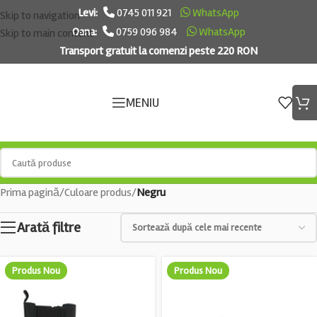
Levi:
0745 011 921
WhatsApp
Skip to navigation
Oana:
0759 096 984
WhatsApp
Skip to main content
Transport gratuit la comenzi peste 220 RON
MENIU
Prima pagină
/
Culoare produs
/
Negru
Arată filtre
Produs Nou
Produs Nou