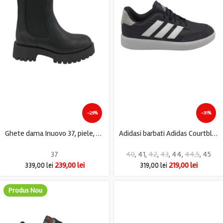
-29%
-31%
Ghete dama Inuovo 37, piele, material textil, negru
Adidasi barbati Adidas Courtblock , piele, piele intoarsa, negru
37
40
,
41
,
42
,
43
,
44
,
44,5
,
45
239,00
lei
219,00
lei
339,00
lei
319,00
lei
Produs Nou