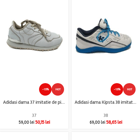
-15%
HOT
-15%
HOT
Adidasi dama 37 imitatie de piele , alb
Adidasi dama Kipsta 38 imitatie de piele , alb albastru
37
38
50,15
lei
58,65
lei
59,00
lei
69,00
lei