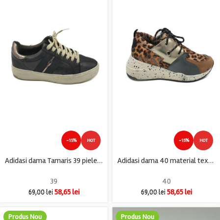
-15%
HOT
-15%
HOT
Adidasi dama Tamaris 39 piele , imitatie de piele , negru
Adidasi dama 40 material textil , imitatie de piele, maro negru
39
40
58,65
lei
58,65
lei
69,00
lei
69,00
lei
Produs Nou
Produs Nou