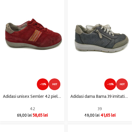
-15%
HOT
-15%
HOT
Adidasi unisex Semler 42 piele , rosu
Adidasi dama Bama 39 imitatie de piele , gri
42
39
58,65
lei
41,65
lei
69,00
lei
49,00
lei