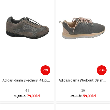
-15%
-15%
Adidasi dama Skechers, 41, piele intoarsa, material textil, gri
Adidasi dama Workout, 39, material textil, gri
41
39
79,00
lei
59,00
lei
93,00
lei
69,20
lei