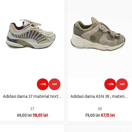
-15%
HOT
-15%
HOT
Adidasi dama 37 material textil , imitatie de piele , alb mov
Adidasi dama ASN 38 , material textil , imitatie piele , gri
37
38
58,65
lei
67,15
lei
69,00
lei
79,00
lei