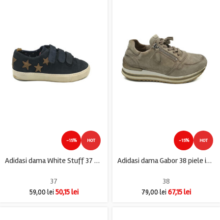
-15%
HOT
-15%
HOT
Adidasi dama White Stuff 37 piele intoarsa , bleumarin
Adidasi dama Gabor 38 piele intoarsa , gri
37
38
50,15
lei
67,15
lei
59,00
lei
79,00
lei