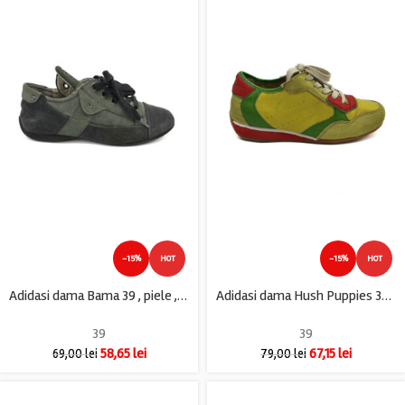
-15%
HOT
-15%
HOT
Adidasi dama Bama 39 , piele , piele intoarsa , gri , imblanite
Adidasi dama Hush Puppies 39 , piele intoarsa , imitatie piele , galben verde
39
39
58,65
lei
67,15
lei
69,00
lei
79,00
lei