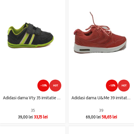
-15%
HOT
-15%
HOT
Adidasi dama Vty 35 imitatie de piele , negru verde
Adidasi dama U&Me 39 imitatie de piele , material textil , roz
35
39
33,15
lei
58,65
lei
39,00
lei
69,00
lei