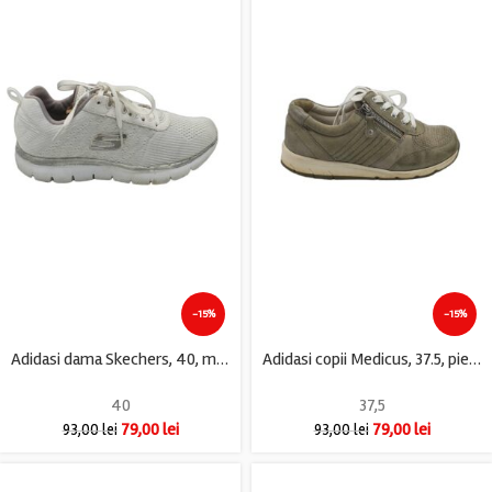
-15%
-15%
Adidasi dama Skechers, 40, material textil, alb
Adidasi copii Medicus, 37.5, piele intoarsa, material textil, gri
40
37,5
79,00
lei
79,00
lei
93,00
lei
93,00
lei