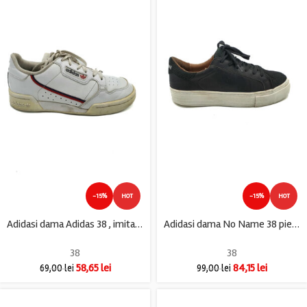
-15%
HOT
-15%
HOT
Adidasi dama Adidas 38 , imitatie piele , alb
Adidasi dama No Name 38 piele , negru
38
38
58,65
lei
84,15
lei
69,00
lei
99,00
lei