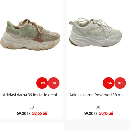
-15%
HOT
-15%
HOT
Adidasi dama 39 imitatie de piele , material textil , crem verde
Adidasi dama Reserved 38 material textil , imitatie de piele , alb
39
38
58,65
lei
50,15
lei
69,00
lei
59,00
lei