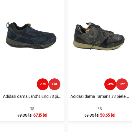
-15%
HOT
-15%
HOT
Adidasi dama Land’s End 38 piele intoarsa , bleumarin
Adidasi dama Tamaris 38 piele intoarsa , imitatie de piele ,gri
38
38
67,15
lei
58,65
lei
79,00
lei
69,00
lei