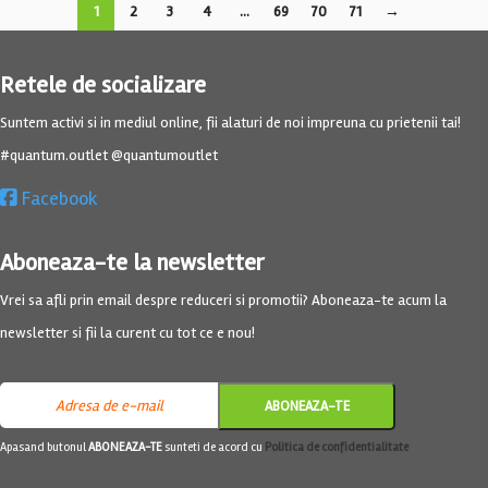
1
2
3
4
…
69
70
71
→
Retele de socializare
Suntem activi si in mediul online, fii alaturi de noi impreuna cu prietenii tai!
#quantum.outlet @quantumoutlet
Facebook
Aboneaza-te la newsletter
Vrei sa afli prin email despre reduceri si promotii? Aboneaza-te acum la
newsletter si fii la curent cu tot ce e nou!
Apasand butonul
ABONEAZA-TE
sunteti de acord cu
Politica de confidentialitate