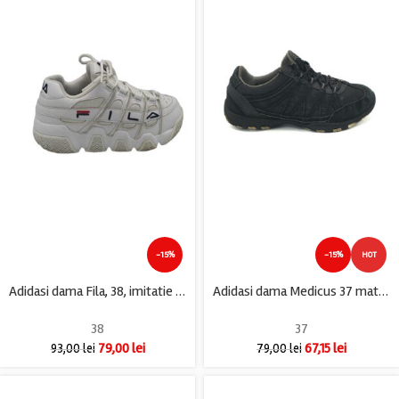
-15%
-15%
HOT
Adidasi dama Fila, 38, imitatie de piele, material textil, alb
Adidasi dama Medicus 37 material textil , piele intoarsa , negru
38
37
79,00
lei
67,15
lei
93,00
lei
79,00
lei