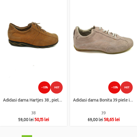
-15%
HOT
-15%
HOT
Adidasi dama Hartjes 38 , piele intoarsa , maro
Adidasi dama Bonita 39 piele intoarsa , rose
38
39
50,15
lei
58,65
lei
59,00
lei
69,00
lei