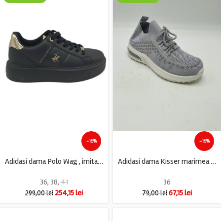
-15%
-15%
Adidasi dama Polo Wag , imitatie de piele, negru
Adidasi dama Kisser marimea 36, material textil, gri
36
,
38
,
41
36
254,15
lei
67,15
lei
299,00
lei
79,00
lei