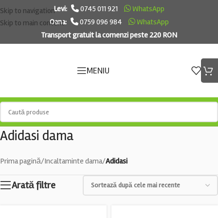
Levi:
0745 011 921
WhatsApp
Skip to navigation
Oana:
0759 096 984
WhatsApp
Skip to main content
Transport gratuit la comenzi peste 220 RON
MENIU
Adidasi dama
Prima pagină
/
Incaltaminte dama
/
Adidasi
Arată filtre