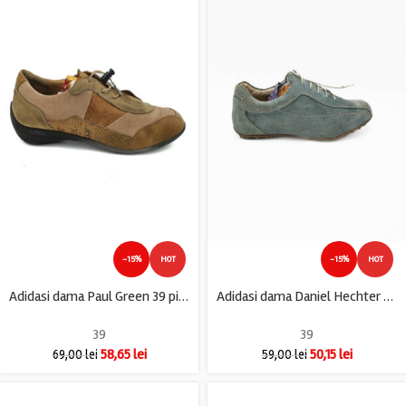
-15%
HOT
-15%
HOT
Adidasi dama Paul Green 39 piele , maro
Adidasi dama Daniel Hechter 39 , piele intoarsa , gri
39
39
58,65
lei
50,15
lei
69,00
lei
59,00
lei