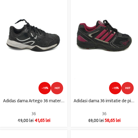
-15%
HOT
-15%
HOT
Adidas dama Artego 36 material textil , imitatie de piele , negru
Adidasi dama 36 imitatie de piele , material textil, negru roz
36
36
41,65
lei
58,65
lei
49,00
lei
69,00
lei