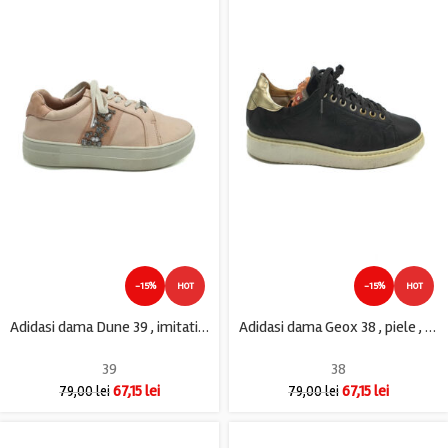
-15%
HOT
-15%
HOT
Adidasi dama Dune 39 , imitatie piele , rose
Adidasi dama Geox 38 , piele , bleumarin
39
38
67,15
lei
67,15
lei
79,00
lei
79,00
lei