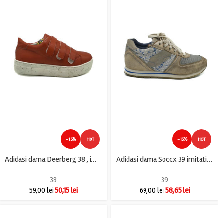
-15%
HOT
-15%
HOT
Adidasi dama Deerberg 38 , imitatie de piele , maro
Adidasi dama Soccx 39 imitatie de piele , material textil , crem
38
39
50,15
lei
58,65
lei
59,00
lei
69,00
lei