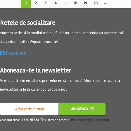
1
2
3
4
…
18
19
20
→
Retele de socializare
Suntem activi si in mediul online, fii alaturi de noi impreuna cu prietenii tai!
#quantum.outlet @quantumoutlet
Facebook
Aboneaza-te la newsletter
Vrei sa afli prin email despre reduceri si promotii? Aboneaza-te acum la
newsletter si fii la curent cu tot ce e nou!
Apasand butonul
ABONEAZA-TE
sunteti de acord cu
Politica de confidentialitate