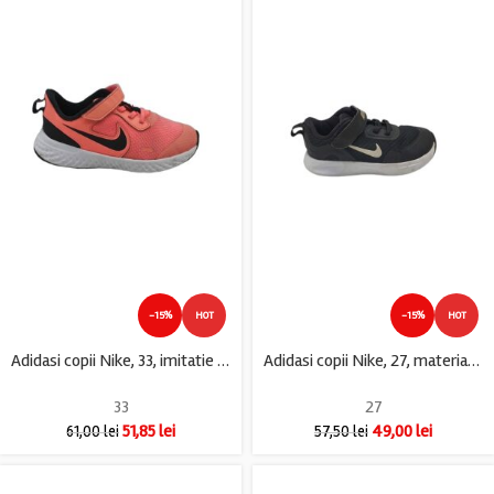
-15%
HOT
-15%
HOT
Adidasi copii Nike, 33, imitatie de piele, material textil, roz
Adidasi copii Nike, 27, material textil, negru
33
27
51,85
lei
49,00
lei
61,00
lei
57,50
lei