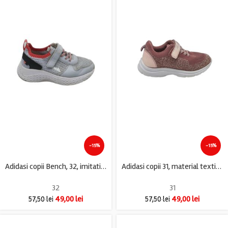
-15%
-15%
Adidasi copii Bench, 32, imitatie de piele, material textil, gri
Adidasi copii 31, material textil, roz
32
31
49,00
lei
49,00
lei
57,50
lei
57,50
lei