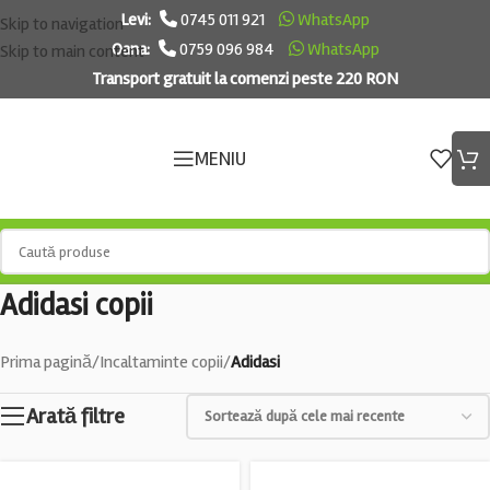
Levi:
0745 011 921
WhatsApp
Skip to navigation
Oana:
0759 096 984
WhatsApp
Skip to main content
Transport gratuit la comenzi peste 220 RON
MENIU
Adidasi copii
Prima pagină
/
Incaltaminte copii
/
Adidasi
Arată filtre