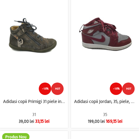
-15%
HOT
-15%
HOT
Adidasi copii Primigi 31 piele intoarsa , gri
Adidasi copii Jordan, 35, piele, visiniu gri
31
35
33,15
lei
169,15
lei
39,00
lei
199,00
lei
Produs Nou