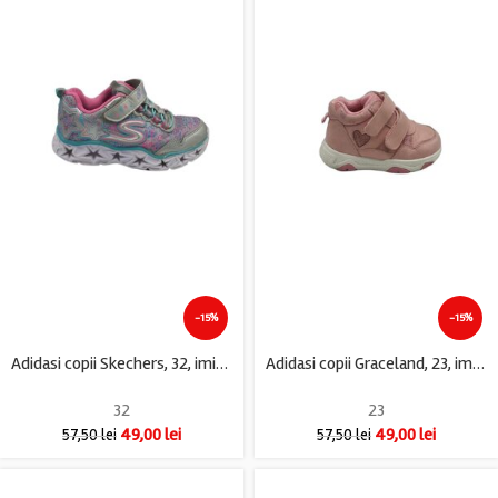
-15%
-15%
Adidasi copii Skechers, 32, imitatie de piele, material textil, gri
Adidasi copii Graceland, 23, imitatie de piele, material textil, roz
32
23
49,00
lei
49,00
lei
57,50
lei
57,50
lei