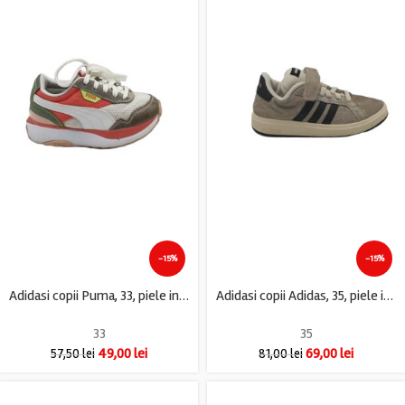
-15%
-15%
Adidasi copii Puma, 33, piele intoarsa, material textil, alb gri rosu
Adidasi copii Adidas, 35, piele intoarsa, gri
33
35
49,00
lei
69,00
lei
57,50
lei
81,00
lei