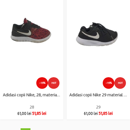
-15%
HOT
-15%
HOT
Adidasi copii Nike, 28, material textil, negru roz
Adidasi copii Nike 29 material textil, negru
28
29
51,85
lei
51,85
lei
61,00
lei
61,00
lei