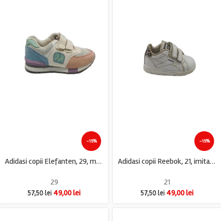
-15%
-15%
Adidasi copii Elefanten, 29, material textil, alb albastru roz
Adidasi copii Reebok, 21, imitatie de piele, alb
29
21
49,00
lei
49,00
lei
57,50
lei
57,50
lei