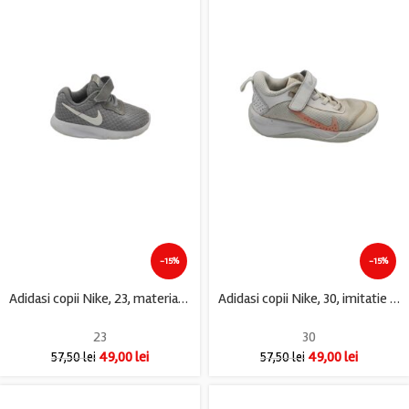
-15%
-15%
Adidasi copii Nike, 23, material textil, gri
Adidasi copii Nike, 30, imitatie de piele, material textil, alb
23
30
49,00
lei
49,00
lei
57,50
lei
57,50
lei