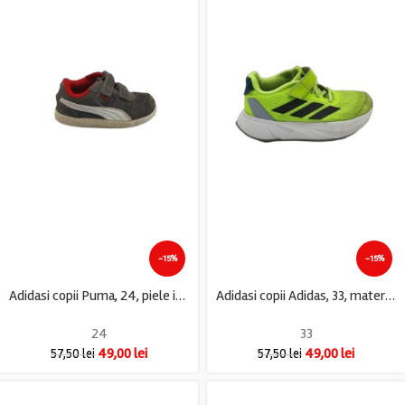
-15%
-15%
Adidasi copii Puma, 24, piele intoarsa, gri
Adidasi copii Adidas, 33, material textil, verde
24
33
49,00
lei
49,00
lei
57,50
lei
57,50
lei