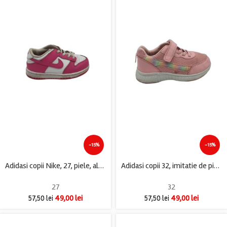
-15%
-15%
Adidasi copii Nike, 27, piele, alb roz
Adidasi copii 32, imitatie de piele, material textil, roz
27
32
49,00
lei
49,00
lei
57,50
lei
57,50
lei