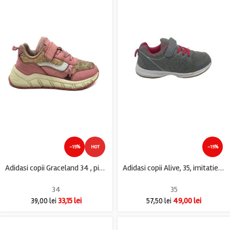
-15%
HOT
-15%
Adidasi copii Graceland 34 , piele , material textil , roz
Adidasi copii Alive, 35, imitatie de piele, material textil, gri
34
35
33,15
lei
49,00
lei
39,00
lei
57,50
lei