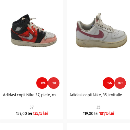
-15%
HOT
-15%
HOT
Adidasi copii Nike 37, piele, material textil, alb roz negru
Adidasi copii Nike, 35, imitație de piele, piele, alb
37
35
135,15
lei
101,15
lei
159,00
lei
119,00
lei