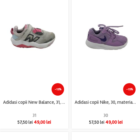
-15%
-15%
Adidasi copii New Balance, 31, material textil, gri
Adidasi copii Nike, 30, material textil, mov
31
30
49,00
lei
49,00
lei
57,50
lei
57,50
lei