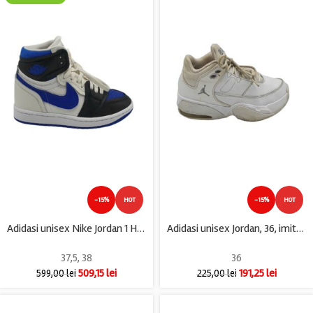
-15%
HOT
-15%
HOT
Adidasi unisex Nike Jordan 1 High , piele, imitatie de piele, albastru alb
Adidasi unisex Jordan, 36, imitatie de piele, material textil, piele, alb
37,5
,
38
36
509,15
lei
191,25
lei
599,00
lei
225,00
lei