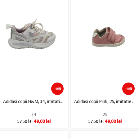
-15%
-15%
Adidasi copii H&M, 34, imitatie de piele, material textil, alb gri
Adidasi copii Pink, 25, imitatie de piele, roz
34
25
49,00
lei
49,00
lei
57,50
lei
57,50
lei