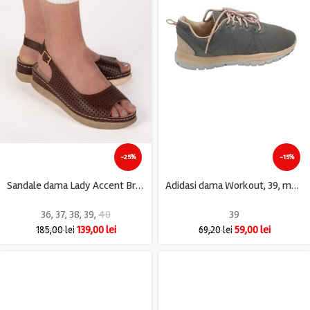
-25%
-15%
Sandale dama Lady Accent Brown , imitatie de piele, maro
Adidasi dama Workout, 39, material textil, gri
36
,
37
,
38
,
39
,
40
39
139,00
lei
59,00
lei
185,00
lei
69,20
lei