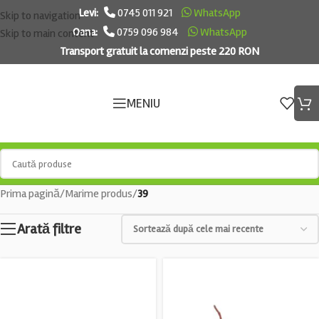
Levi:
0745 011 921
WhatsApp
Skip to navigation
Oana:
0759 096 984
WhatsApp
Skip to main content
Transport gratuit la comenzi peste 220 RON
MENIU
Prima pagină
/
Marime produs
/
39
Arată filtre