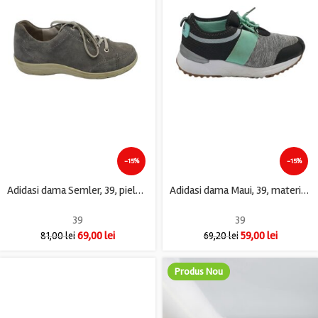
-15%
-15%
Adidasi dama Semler, 39, piele intoarsa, gri
Adidasi dama Maui, 39, material textil, gri negru
39
39
69,00
lei
59,00
lei
81,00
lei
69,20
lei
Produs Nou