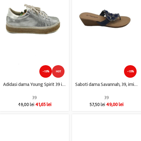
-15%
HOT
-15%
Adidasi dama Young Spirit 39 imitatie de piele , argintiu
Saboti dama Savannah, 39, imitatie de piele, bleumarin
39
39
41,65
lei
49,00
lei
49,00
lei
57,50
lei