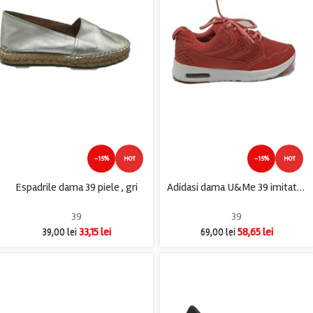
-15%
HOT
-15%
HOT
Espadrile dama 39 piele , gri
Adidasi dama U&Me 39 imitatie de piele , material textil , roz
39
39
33,15
lei
58,65
lei
39,00
lei
69,00
lei