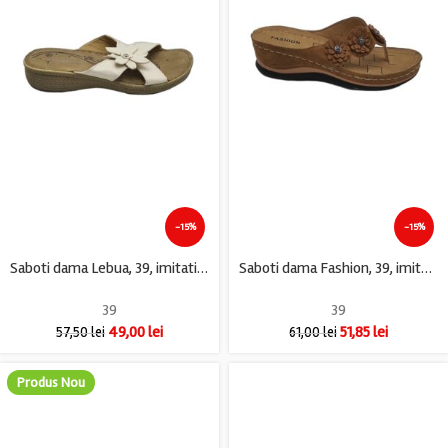
-15%
-15%
Saboti dama Lebua, 39, imitatie de piele, alb
Saboti dama Fashion, 39, imitatie de piele, maro
39
39
49,00
lei
51,85
lei
57,50
lei
61,00
lei
Produs Nou