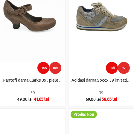
-15%
HOT
-15%
HOT
Pantofi dama Clarks 39 , piele , maro
Adidasi dama Soccx 39 imitatie de piele , material textil , crem
39
39
41,65
lei
58,65
lei
49,00
lei
69,00
lei
Produs Nou