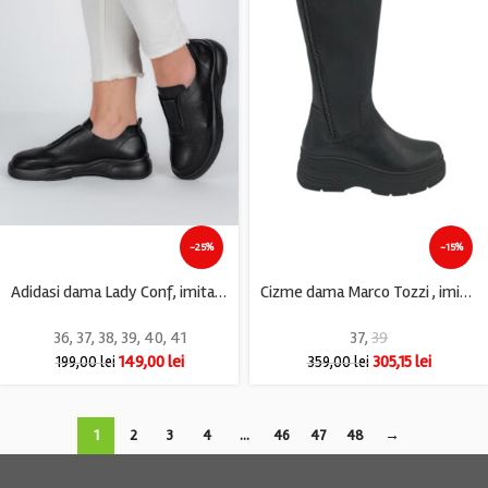
-25%
-15%
Adidasi dama Lady Conf, imitatie de piele, negru
Cizme dama Marco Tozzi , imitatie de piele, negru
36
,
37
,
38
,
39
,
40
,
41
37
,
39
149,00
lei
305,15
lei
199,00
lei
359,00
lei
1
2
3
4
…
46
47
48
→