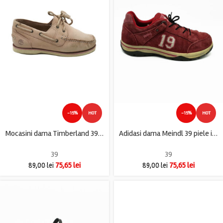
-15%
HOT
-15%
HOT
Mocasini dama Timberland 39 , piele , bej
Adidasi dama Meindl 39 piele intoarsa , rosu
39
39
75,65
lei
75,65
lei
89,00
lei
89,00
lei