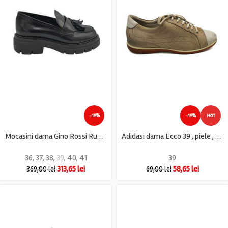
-15%
-15%
HOT
Mocasini dama Gino Rossi Rubber, piele, negru
Adidasi dama Ecco 39 , piele , bej alb
36
,
37
,
38
,
39
,
40
,
41
39
313,65
lei
58,65
lei
369,00
lei
69,00
lei