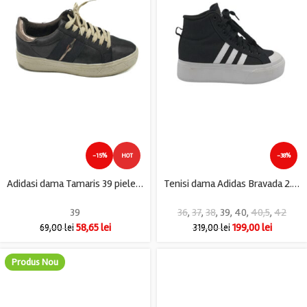
-15%
HOT
-38%
Adidasi dama Tamaris 39 piele , imitatie de piele , negru
Tenisi dama Adidas Bravada 2.0 Mid, material textil, negru
39
36
,
37
,
38
,
39
,
40
,
40,5
,
42
58,65
lei
199,00
lei
69,00
lei
319,00
lei
Produs Nou