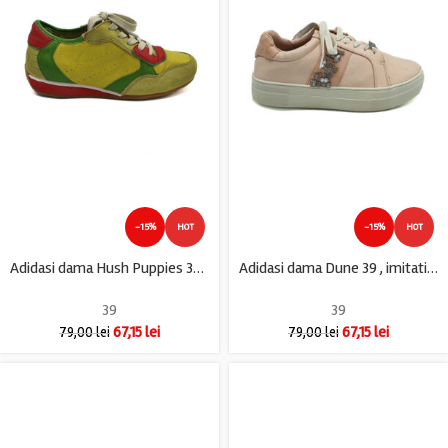
-15%
HOT
-15%
HOT
Adidasi dama Hush Puppies 39 , piele intoarsa , imitatie piele , galben verde
Adidasi dama Dune 39 , imitatie piele , rose
39
39
67,15
lei
67,15
lei
79,00
lei
79,00
lei