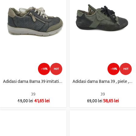
-15%
HOT
-15%
HOT
Adidasi dama Bama 39 imitatie de piele , gri
Adidasi dama Bama 39 , piele , piele intoarsa , gri , imblanite
39
39
41,65
lei
58,65
lei
49,00
lei
69,00
lei