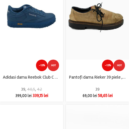
-15%
HOT
-15%
HOT
Adidasi dama Reebok Club C Vibram, piele, imitatie de piele, albastru
Pantofi dama Rieker 39 piele , maro
39
,
40,5
,
42
39
339,15
lei
58,65
lei
399,00
lei
69,00
lei