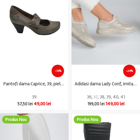
-15%
-25%
Pantofi dama Caprice, 39, piele, gri
Adidasi dama Lady Conf, imitatie de piele, bej
39
36
,
37
,
38
,
39
,
40
,
41
49,00
lei
149,00
lei
57,50
lei
199,00
lei
Produs Nou
Produs Nou