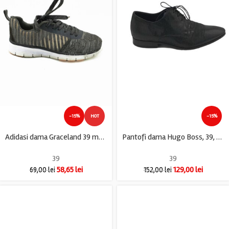
-15%
HOT
-15%
Adidasi dama Graceland 39 material textil , gri
Pantofi dama Hugo Boss, 39, piele, negru
39
39
58,65
lei
129,00
lei
69,00
lei
152,00
lei