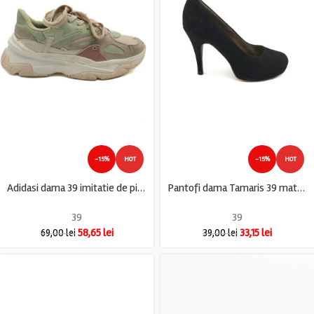
-15%
HOT
-15%
HOT
Adidasi dama 39 imitatie de piele , material textil , crem verde
Pantofi dama Tamaris 39 material textil , negru
39
39
58,65
lei
33,15
lei
69,00
lei
39,00
lei