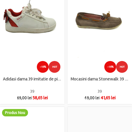
-15%
HOT
-15%
HOT
Adidasi dama 39 imitatie de piele , alb rosu
Mocasini dama Stonewalk 39 piele , maro
39
39
58,65
lei
41,65
lei
69,00
lei
49,00
lei
Produs Nou