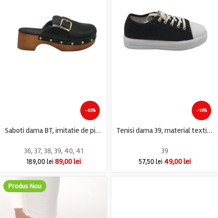
-53%
-15%
Saboti dama BT, imitatie de piele, negru
Tenisi dama 39, material textil, negru
36
,
37
,
38
,
39
,
40
,
41
39
89,00
lei
49,00
lei
189,00
lei
57,50
lei
Produs Nou