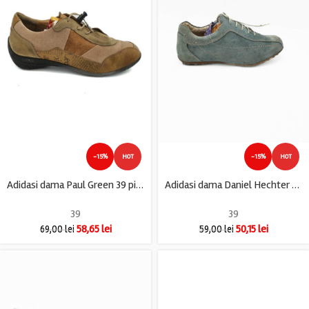
-15%
HOT
-15%
HOT
Adidasi dama Paul Green 39 piele , maro
Adidasi dama Daniel Hechter 39 , piele intoarsa , gri
39
39
58,65
lei
50,15
lei
69,00
lei
59,00
lei