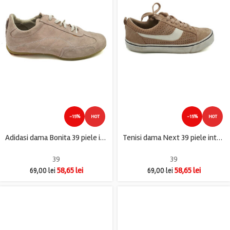
-15%
HOT
-15%
HOT
Adidasi dama Bonita 39 piele intoarsa , rose
Tenisi dama Next 39 piele intoarsa , crem
39
39
58,65
lei
58,65
lei
69,00
lei
69,00
lei