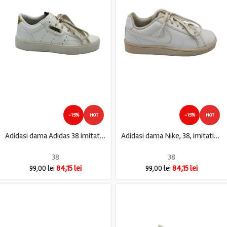
-15%
HOT
-15%
HOT
Adidasi dama Adidas 38 imitatie de piele , alb
Adidasi dama Nike, 38, imitatie de piele, alb
38
38
84,15
lei
84,15
lei
99,00
lei
99,00
lei