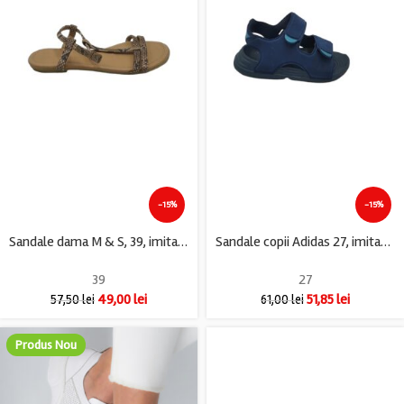
-15%
-15%
Sandale dama M & S, 39, imitatie de piele, bej
Sandale copii Adidas 27, imitatie de piele, bleumarin
39
27
49,00
lei
51,85
lei
57,50
lei
61,00
lei
Produs Nou