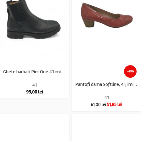
Ghete barbati Pier One 41 imitatie de piele , negru
-15%
Pantofi dama Softline, 41, imitatie de piele, roz
41
99,00
lei
41
51,85
lei
61,00
lei