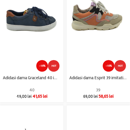
-15%
HOT
-15%
HOT
Adidasi dama Graceland 40 imitatie de piele , albastru
Adidasi dama Esprit 39 imitatie de piele , gri maro
40
39
41,65
lei
58,65
lei
49,00
lei
69,00
lei