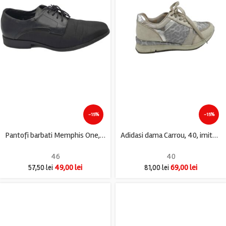
-15%
-15%
Pantofi barbati Memphis One, 46, imitatie de piele, material textil, negru
Adidasi dama Carrou, 40, imitatie de piele, material textil, gri
46
40
49,00
lei
69,00
lei
57,50
lei
81,00
lei