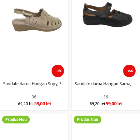
-15%
-15%
Sandale dama Hangao Supy, 36, imitatie de piele, crem
Sandale dama Hangao Sama, 36, imitatie de piele ,negru
36
36
59,00
lei
59,00
lei
69,20
lei
69,20
lei
Produs Nou
Produs Nou