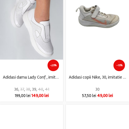
-25%
-15%
Adidasi dama Lady Conf , imitatie de piele, alb
Adidasi copii Nike, 30, imitatie de piele, material textil, alb
36
,
37
,
38
,
39
,
40
,
41
30
149,00
lei
49,00
lei
199,00
lei
57,50
lei