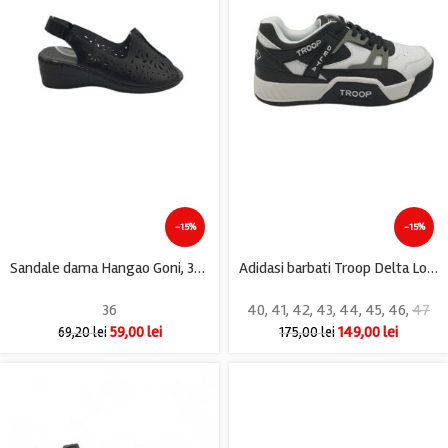
-15%
-15%
Sandale dama Hangao Goni, 36, imitatie de piele, negru
Adidasi barbati Troop Delta Low, imitatie de piele, alb negru
36
40
,
41
,
42
,
43
,
44
,
45
,
46
,
47
59,00
lei
149,00
lei
69,20
lei
175,00
lei