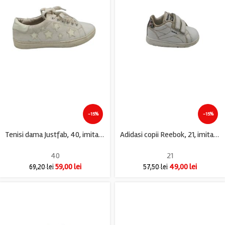
-15%
-15%
Tenisi dama Justfab, 40, imitatie de piele, alb
Adidasi copii Reebok, 21, imitatie de piele, alb
40
21
59,00
lei
49,00
lei
69,20
lei
57,50
lei