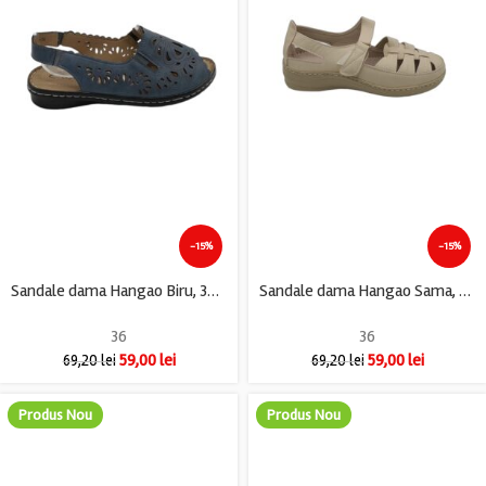
-15%
-15%
Sandale dama Hangao Biru, 36, imitatie de piele, albastru
Sandale dama Hangao Sama, 36, imitatie de piele, crem
36
36
59,00
lei
59,00
lei
69,20
lei
69,20
lei
Produs Nou
Produs Nou