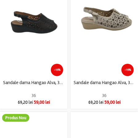
-15%
-15%
Sandale dama Hangao Alva, 36, imitatie de piele negru
Sandale dama Hangao Alva, 36, imitatie de piele, crem gri
36
36
59,00
lei
59,00
lei
69,20
lei
69,20
lei
Produs Nou