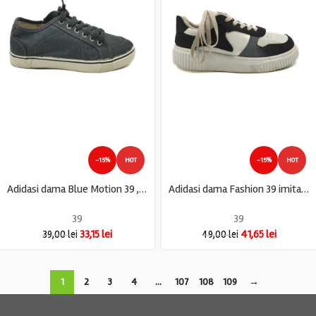
-15%
HOT
-15%
HOT
Adidasi dama Blue Motion 39 , imitatie piele , albastru alb
Adidasi dama Fashion 39 imitatie de piele , alb negru
39
39
33,15
lei
41,65
lei
39,00
lei
49,00
lei
1
2
3
4
…
107
108
109
→