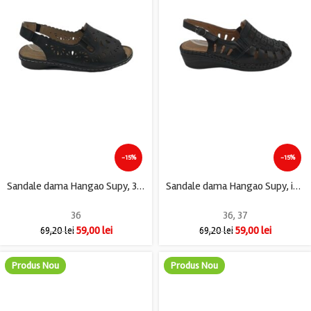
-15%
-15%
Sandale dama Hangao Supy, 36, imitatie de piele, negru
Sandale dama Hangao Supy, imitatie de piele, negru
36
36
,
37
59,00
lei
59,00
lei
69,20
lei
69,20
lei
Produs Nou
Produs Nou