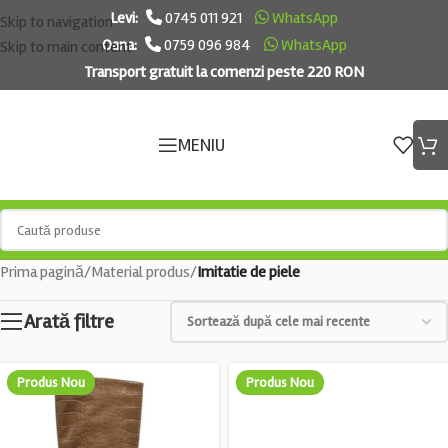
Levi:
0745 011 921
WhatsApp
Skip to navigation
Oana:
0759 096 984
WhatsApp
Skip to main content
Transport gratuit la comenzi peste 220 RON
MENIU
Prima pagină
/
Material produs
/
Imitatie de piele
Arată filtre
Produs Nou
Produs Nou