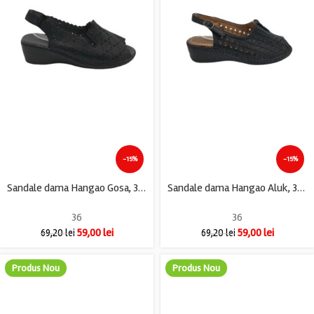
-15%
-15%
Sandale dama Hangao Gosa, 36, imitatie de piele, negru
Sandale dama Hangao Aluk, 36, imitatie de piele, negru
36
36
59,00
lei
59,00
lei
69,20
lei
69,20
lei
Produs Nou
Produs Nou