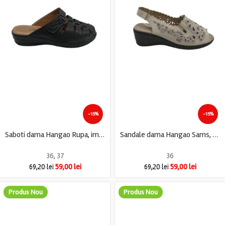
-15%
-15%
Saboti dama Hangao Rupa, imitatie de piele, negru
Sandale dama Hangao Sams, 36, imitatie de piele, crem
36
,
37
36
59,00
lei
59,00
lei
69,20
lei
69,20
lei
Produs Nou
Produs Nou