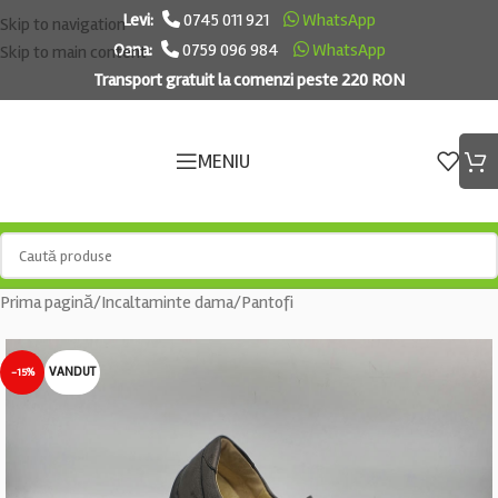
Levi:
0745 011 921
WhatsApp
Skip to navigation
Oana:
0759 096 984
WhatsApp
Skip to main content
Transport gratuit la comenzi peste 220 RON
MENIU
Prima pagină
/
Incaltaminte dama
/
Pantofi
VANDUT
-15%