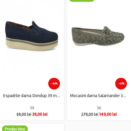
-43%
-47%
Espadrile dama Dondup 39 material textil , albastru
Mocasini dama Salamander 36 piele intoarsa , gri
39
36
39,00
lei
149,00
lei
69,00
lei
279,00
lei
Produs Nou