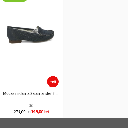
-47%
Mocasini dama Salamander 36 piele , albastru
36
149,00
lei
279,00
lei