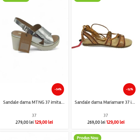
-54%
-52%
Sandale dama MTNG 37 imitatie de piele , gri
Sandale dama Mariamare 37 imitatie de piele , maro
37
37
129,00
lei
129,00
lei
279,00
lei
269,00
lei
Produs Nou