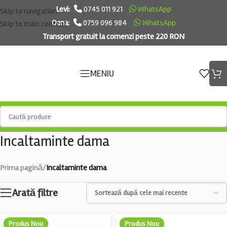
Levi:
0745 011 921
WhatsApp
Skip to navigation
Oana:
0759 096 984
WhatsApp
Skip to main content
Transport gratuit la comenzi peste 220 RON
MENIU
Incaltaminte dama
Prima pagină
/
Incaltaminte dama
Arată filtre
Produs Nou
Produs Nou