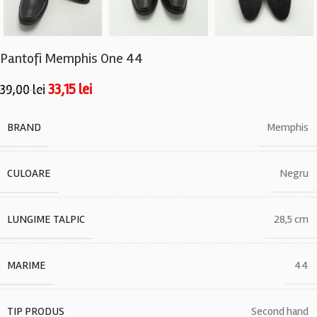
Pantofi Memphis One 44
33,15
lei
39,00
lei
BRAND
Memphis
CULOARE
Negru
LUNGIME TALPIC
28,5 cm
MARIME
44
TIP PRODUS
Second hand