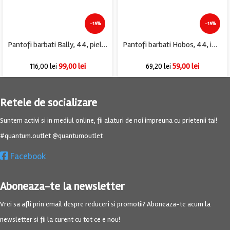
-15%
-15%
Pantofi barbati Bally, 44, piele, maro
Pantofi barbati Hobos, 44, imitatie de piele, negru
99,00
lei
59,00
lei
116,00
lei
69,20
lei
Retele de socializare
Suntem activi si in mediul online, fii alaturi de noi impreuna cu prietenii tai!
#quantum.outlet @quantumoutlet
Facebook
Aboneaza-te la newsletter
Vrei sa afli prin email despre reduceri si promotii? Aboneaza-te acum la
newsletter si fii la curent cu tot ce e nou!