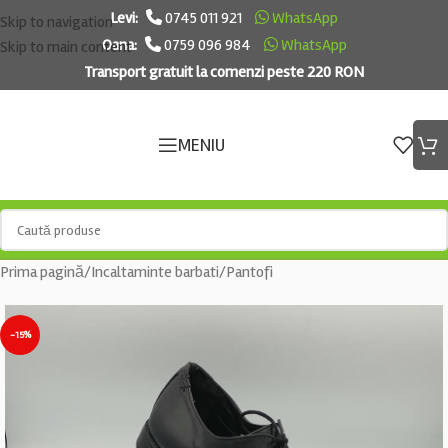
Levi:
0745 011 921
WhatsApp
Skip to navigation
Oana:
0759 096 984
WhatsApp
Skip to main content
Transport gratuit la comenzi peste 220 RON
MENIU
Prima pagină
/
Incaltaminte barbati
/
Pantofi
-15%