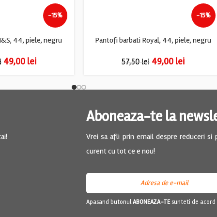
-15%
-15%
M&S, 44, piele, negru
Pantofi barbati Royal, 44, piele, negru
49,00
lei
49,00
lei
i
57,50
lei
Aboneaza-te la newsl
ai!
Vrei sa afli prin email despre reduceri si
curent cu tot ce e nou!
Apasand butonul
ABONEAZA-TE
sunteti de acord