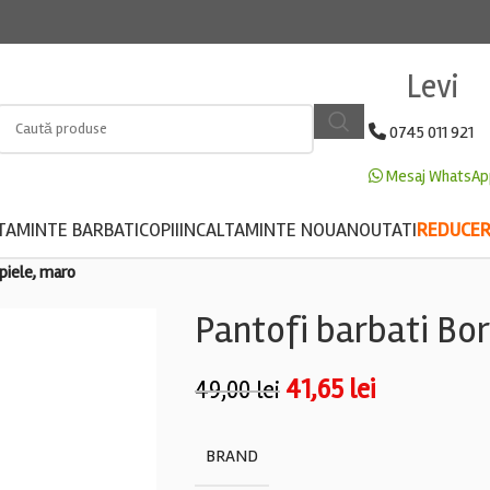
Levi
0745 011 921
Mesaj WhatsAp
TAMINTE BARBATI
COPII
INCALTAMINTE NOUA
NOUTATI
REDUCERE
 piele, maro
Pantofi barbati Bore
41,65
lei
49,00
lei
BRAND