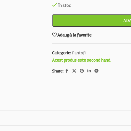
În stoc
ADA
Adaugă la favorite
Categorie:
Pantofi
Acest produs este second hand.
Share: