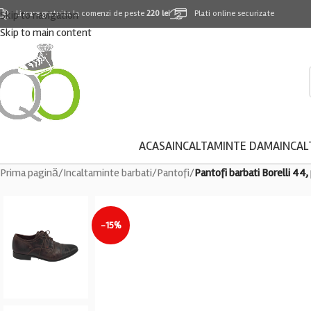
Skip to navigation
Livrare gratuita la comenzi de peste
220 lei
Plati online securizate
Skip to main content
ACASA
INCALTAMINTE DAMA
INCAL
Prima pagină
/
Incaltaminte barbati
/
Pantofi
/
Pantofi barbati Borelli 44,
-15%