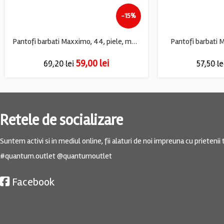
-15%
Pantofi barbati Maxximo, 44, piele, maro
Pantofi barbati 
59,00
lei
69,20
lei
57,50
le
Retele de socializare
Suntem activi si in mediul online, fii alaturi de noi impreuna cu prietenii t
#quantum.outlet @quantumoutlet
Facebook