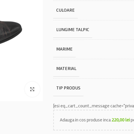
CULOARE
LUNGIME TALPIC
MARIME
MATERIAL
TIP PRODUS
Faceți click pentru a mări
[esi eq_cart_count_message cache="privat
Adauga in cos produse inca
220,00
lei
pe