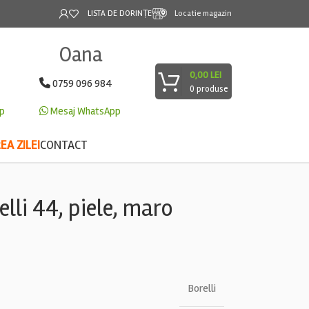
LISTA DE DORINȚE
Locatie magazin
Oana
0,00
LEI
0759 096 984
0
produse
p
Mesaj WhatsApp
A ZILEI
CONTACT
lli 44, piele, maro
Borelli