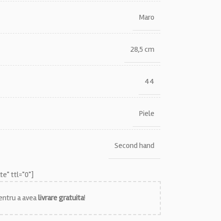
Maro
28,5 cm
44
Piele
Second hand
e" ttl="0"]
ntru a avea
livrare gratuita
!