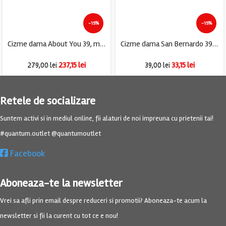
-15%
-15%
Cizme dama About You 39, material textil, negru
Cizme dama San Bernardo 39, material textil, negru , captusite
237,15
lei
33,15
lei
279,00
lei
39,00
lei
Retele de socializare
Suntem activi si in mediul online, fii alaturi de noi impreuna cu prietenii tai!
#quantum.outlet @quantumoutlet
Facebook
Aboneaza-te la newsletter
Vrei sa afli prin email despre reduceri si promotii? Aboneaza-te acum la
newsletter si fii la curent cu tot ce e nou!