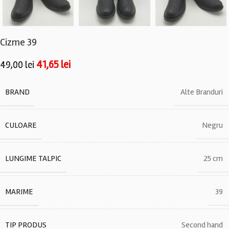
Cizme 39
41,65
lei
49,00
lei
BRAND
Alte Branduri
CULOARE
Negru
LUNGIME TALPIC
25 cm
MARIME
39
TIP PRODUS
Second hand