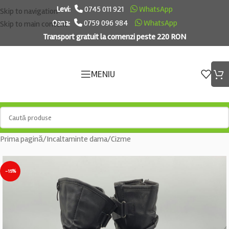
Levi:
0745 011 921
WhatsApp
Skip to navigation
Oana:
0759 096 984
WhatsApp
Skip to main content
Transport gratuit la comenzi peste 220 RON
MENIU
Prima pagină
/
Incaltaminte dama
/
Cizme
-15%