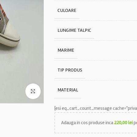
CULOARE
LUNGIME TALPIC
MARIME
TIP PRODUS
MATERIAL
Faceți click pentru a mări
[esi eq_cart_count_message cache="privat
Adauga in cos produse inca
220,00
lei
pe