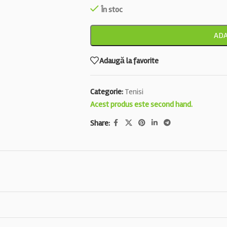
În stoc
ADA
Adaugă la favorite
Categorie:
Tenisi
Acest produs este second hand.
Share: