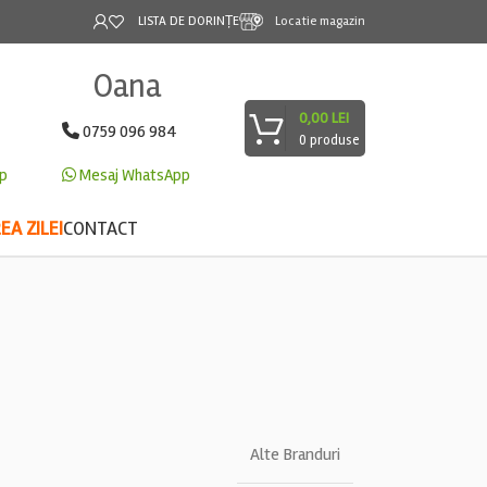
LISTA DE DORINȚE
Locatie magazin
Oana
0,00
LEI
0759 096 984
0
produse
p
Mesaj WhatsApp
A ZILEI
CONTACT
Alte Branduri