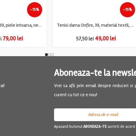
-15%
-15%
Tenisi dama Vans, 39, piele intoarsa, negru
Tenisi dama Onfire, 39, material textil, albastru
79,00
lei
49,00
lei
i
57,50
lei
Aboneaza-te la newsl
ai!
Vrei sa afli prin email despre reduceri si
curent cu tot ce e nou!
Apasand butonul
ABONEAZA-TE
sunteti de acord