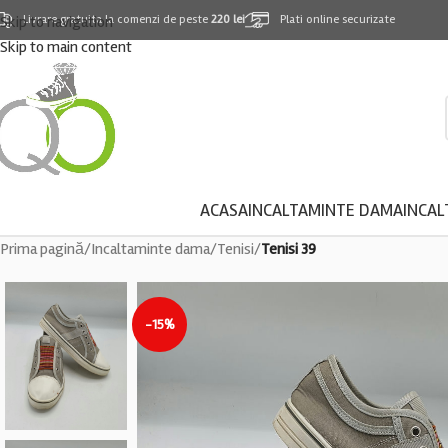
Skip to navigation
Livrare gratuita la comenzi de peste
220 lei
Plati online securizate
Skip to main content
ACASA
INCALTAMINTE DAMA
INCAL
Prima pagină
/
Incaltaminte dama
/
Tenisi
/
Tenisi 39
-15%