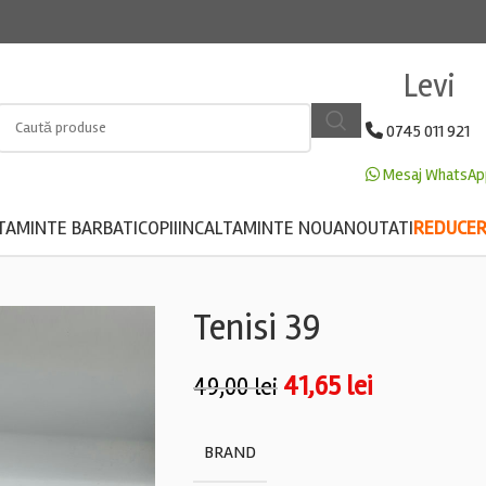
Levi
0745 011 921
Mesaj WhatsAp
TAMINTE BARBATI
COPII
INCALTAMINTE NOUA
NOUTATI
REDUCERE
Tenisi 39
41,65
lei
49,00
lei
BRAND