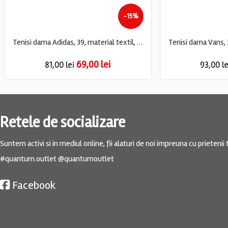
-15%
Tenisi dama Adidas, 39, material textil, alb
69,00
lei
81,00
lei
93,00
le
Retele de socializare
Suntem activi si in mediul online, fii alaturi de noi impreuna cu prietenii t
#quantum.outlet @quantumoutlet
Facebook