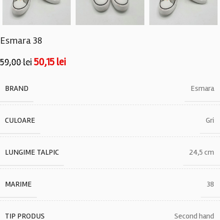
Esmara 38
50,15
lei
59,00
lei
BRAND
Esmara
CULOARE
Gri
LUNGIME TALPIC
24,5 cm
MARIME
38
TIP PRODUS
Second hand