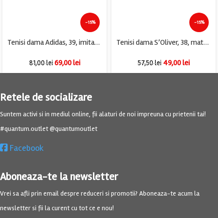
-15%
-15%
Tenisi dama Adidas, 39, imitatie de piele, alb
Tenisi dama S’Oliver, 38, material textil, bej
69,00
lei
49,00
lei
81,00
lei
57,50
lei
Retele de socializare
Suntem activi si in mediul online, fii alaturi de noi impreuna cu prietenii tai!
#quantum.outlet @quantumoutlet
Facebook
Aboneaza-te la newsletter
Vrei sa afli prin email despre reduceri si promotii? Aboneaza-te acum la
newsletter si fii la curent cu tot ce e nou!