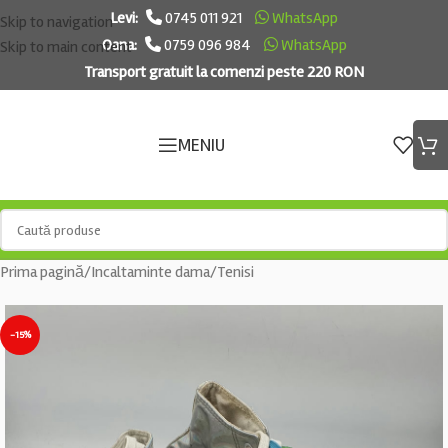
Levi:
0745 011 921
WhatsApp
Skip to navigation
Oana:
0759 096 984
WhatsApp
Skip to main content
Transport gratuit la comenzi peste 220 RON
MENIU
Prima pagină
/
Incaltaminte dama
/
Tenisi
-15%