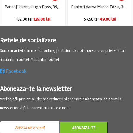
Pantofi dama Hugo Boss, 39, piele, negru
Pantofi dama Marco Tozzi, 39, material textil, gri
129,00
lei
49,00
lei
152,00
lei
57,50
lei
Retele de socializare
Suntem activi si in mediul online, fii alaturi de noi impreuna cu prietenii tai!
#quantum.outlet @quantumoutlet
Facebook
Aboneaza-te la newsletter
Vrei sa afli prin email despre reduceri si promotii? Aboneaza-te acum la
newsletter si fii la curent cu tot ce e nou!