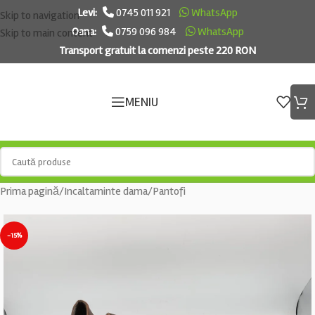
Levi:
0745 011 921
WhatsApp
Skip to navigation
Oana:
0759 096 984
WhatsApp
Skip to main content
Transport gratuit la comenzi peste 220 RON
MENIU
Prima pagină
/
Incaltaminte dama
/
Pantofi
-15%