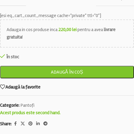
[esi eq_cart_count_message cache="private" ttl="0"]
Adauga in cos produse inca
220,00
lei
pentru a avea
livrare
gratuita
!
În stoc
ADAUGĂ ÎN COȘ
Adaugă la favorite
Categorie:
Pantofi
Acest produs este second hand.
Share: