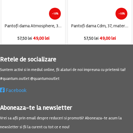
-15%
-15%
Pantofi dama Atmosphere, 37, material textil, rosu
Pantofi dama Cdm, 37, material textil, bej
49,00
lei
49,00
lei
57,50
lei
57,50
lei
Retele de socializare
Suntem activi si in mediul online, fii alaturi de noi impreuna cu prietenii tai!
#quantum.outlet @quantumoutlet
Facebook
Aboneaza-te la newsletter
Vrei sa afli prin email despre reduceri si promotii? Aboneaza-te acum la
newsletter si fii la curent cu tot ce e nou!