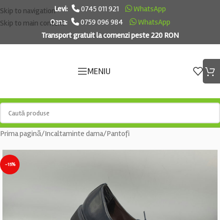
Levi:
0745 011 921
WhatsApp
Skip to navigation
Oana:
0759 096 984
WhatsApp
Skip to main content
Transport gratuit la comenzi peste 220 RON
MENIU
Prima pagină
/
Incaltaminte dama
/
Pantofi
-15%