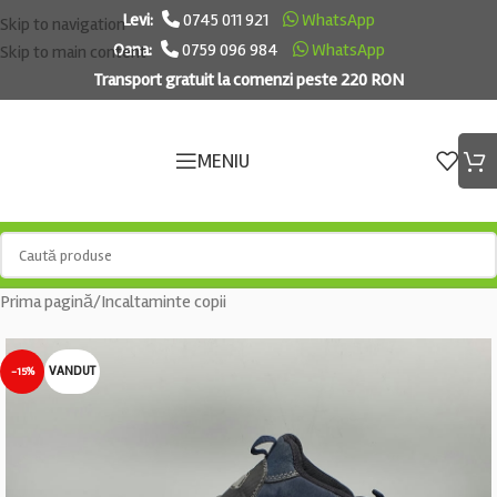
Levi:
0745 011 921
WhatsApp
Skip to navigation
Oana:
0759 096 984
WhatsApp
Skip to main content
Transport gratuit la comenzi peste 220 RON
MENIU
Prima pagină
/
Incaltaminte copii
VANDUT
-15%