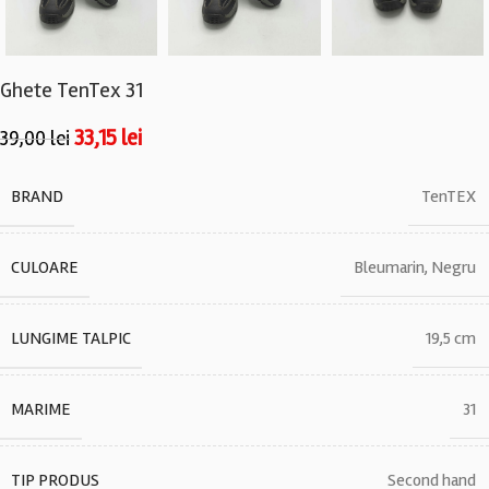
Ghete TenTex 31
33,15
lei
39,00
lei
BRAND
TenTEX
CULOARE
Bleumarin
,
Negru
LUNGIME TALPIC
19,5 cm
MARIME
31
TIP PRODUS
Second hand