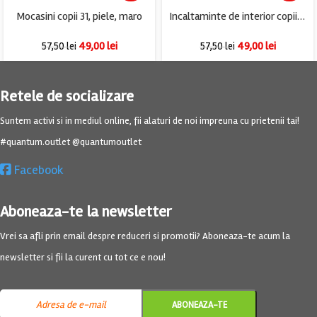
Mocasini copii 31, piele, maro
Incaltaminte de interior copii Ars, 31, material textil, gri albastru
49,00
lei
49,00
lei
57,50
lei
57,50
lei
Retele de socializare
Suntem activi si in mediul online, fii alaturi de noi impreuna cu prietenii tai!
#quantum.outlet @quantumoutlet
Facebook
Aboneaza-te la newsletter
Vrei sa afli prin email despre reduceri si promotii? Aboneaza-te acum la
newsletter si fii la curent cu tot ce e nou!