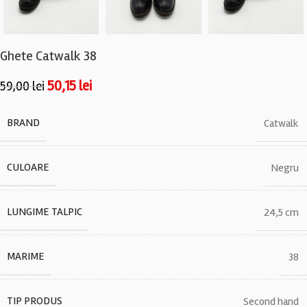
Ghete Catwalk 38
50,15
lei
59,00
lei
BRAND
Catwalk
CULOARE
Negru
LUNGIME TALPIC
24,5 cm
MARIME
38
TIP PRODUS
Second hand