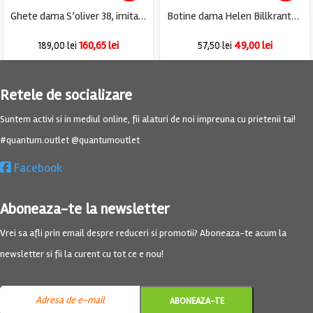
Ghete dama S’oliver 38, imitație de piele, negru, captusite
Botine dama Helen Billkrantz, 38, piele intoarsa, negru
160,65
lei
49,00
lei
189,00
lei
57,50
lei
Retele de socializare
Suntem activi si in mediul online, fii alaturi de noi impreuna cu prietenii tai!
#quantum.outlet @quantumoutlet
Facebook
Aboneaza-te la newsletter
Vrei sa afli prin email despre reduceri si promotii? Aboneaza-te acum la
newsletter si fii la curent cu tot ce e nou!