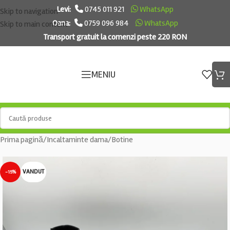
Levi:
0745 011 921
WhatsApp
Skip to navigation
Oana:
0759 096 984
WhatsApp
Skip to main content
Transport gratuit la comenzi peste 220 RON
MENIU
Prima pagină
/
Incaltaminte dama
/
Botine
VANDUT
-15%