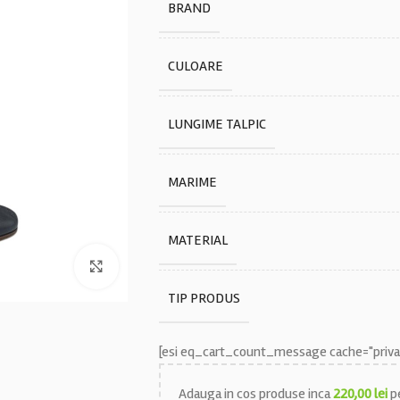
BRAND
CULOARE
LUNGIME TALPIC
MARIME
MATERIAL
Faceți click pentru a mări
TIP PRODUS
[esi eq_cart_count_message cache="privat
Adauga in cos produse inca
220,00
lei
pe