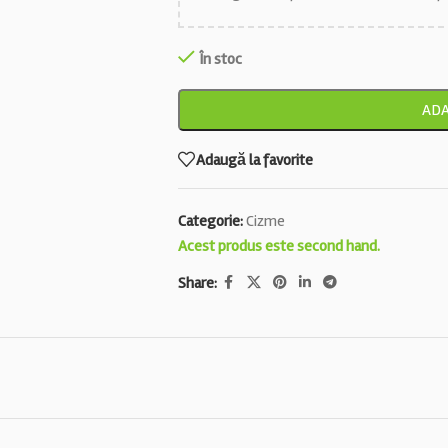
În stoc
ADA
Adaugă la favorite
Categorie:
Cizme
Acest produs este second hand.
Share: