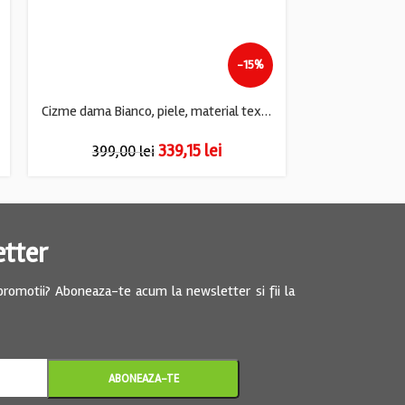
-15%
Cizme dama Bianco, piele, material textil, bej
339,15
lei
399,00
lei
89,
etter
 promotii? Aboneaza-te acum la newsletter si fii la