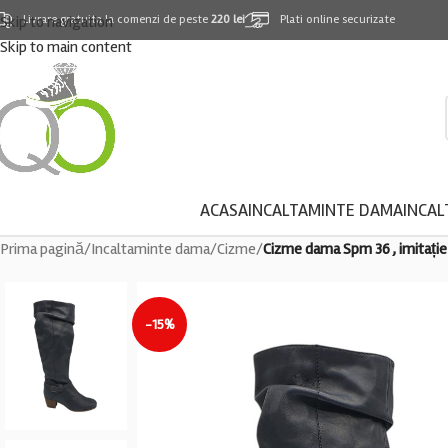
Skip to navigation
Livrare gratuita la comenzi de peste
220 lei
Plati online securizate
Skip to main content
ACASA
INCALTAMINTE DAMA
INCAL
Prima pagină
/
Incaltaminte dama
/
Cizme
/
Cizme dama Spm 36 , imitație
-15%