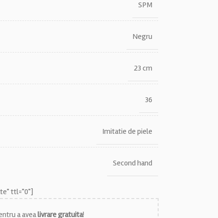
SPM
Negru
23 cm
36
Imitatie de piele
Second hand
e" ttl="0"]
ntru a avea
livrare gratuita
!