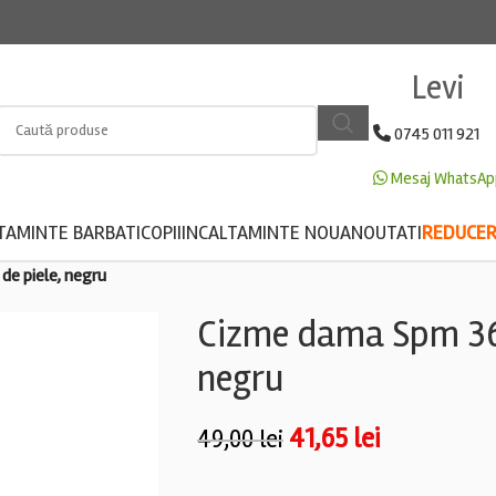
Levi
0745 011 921
Mesaj WhatsAp
TAMINTE BARBATI
COPII
INCALTAMINTE NOUA
NOUTATI
REDUCERE
 de piele, negru
Cizme dama Spm 36 ,
negru
41,65
lei
49,00
lei