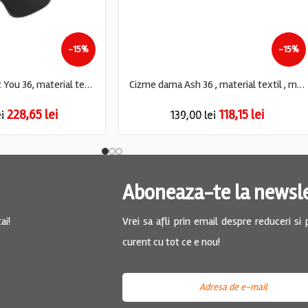
-15%
-15%
Cizme dama About You 36, material textil, negru
Cizme dama Ash 36 , material textil , maro
228,65
lei
118,15
lei
ei
139,00
lei
Aboneaza-te la newsl
ai!
Vrei sa afli prin email despre reduceri si
curent cu tot ce e nou!