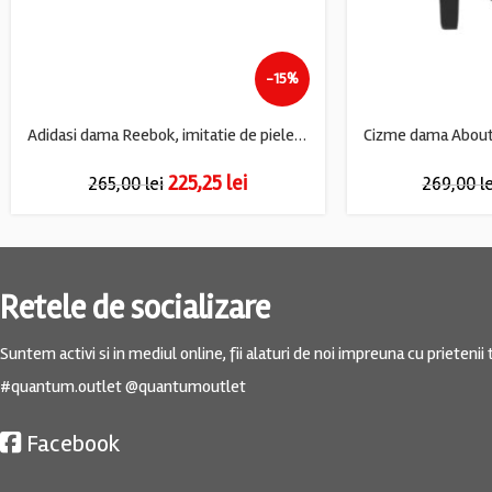
-15%
Adidasi dama Reebok, imitatie de piele, piele, albastru
225,25
lei
265,00
lei
269,00
l
Retele de socializare
Suntem activi si in mediul online, fii alaturi de noi impreuna cu prietenii t
#quantum.outlet @quantumoutlet
Facebook