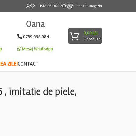
LISTA DE DORINȚE
Locatie magazin
Oana
0,00
LEI
0759 096 984
0
produse
p
Mesaj WhatsApp
A ZILEI
CONTACT
 imitație de piele,