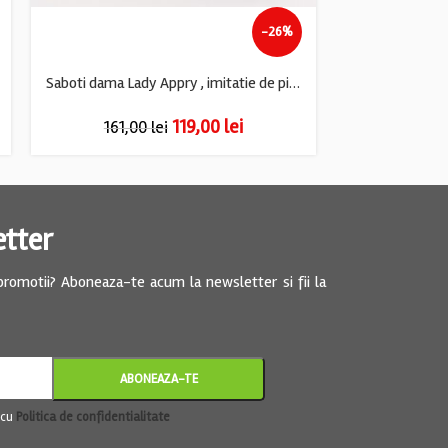
-26%
Saboti dama Lady Appry , imitatie de piele, negru
119,00
lei
161,00
lei
175,0
etter
 promotii? Aboneaza-te acum la newsletter si fii la
 cu
Politica de confidentialitate