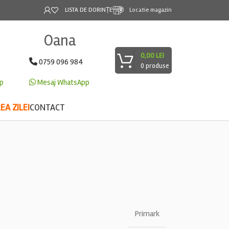
LISTA DE DORINȚE
Locatie magazin
Oana
0,00
LEI
0759 096 984
0
produse
p
Mesaj WhatsApp
A ZILEI
CONTACT
Primark