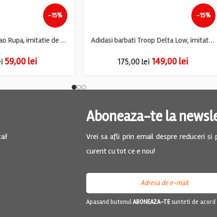
-15%
-15%
Saboti dama Hangao Rupa, imitatie de piele, negru
Adidasi barbati Troop Delta Low, imitatie de piele, alb negru
59,00
lei
149,00
lei
ei
175,00
lei
Aboneaza-te la newsl
ai!
Vrei sa afli prin email despre reduceri si
curent cu tot ce e nou!
Apasand butonul
ABONEAZA-TE
sunteti de acord