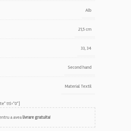
Alb
21,5 cm
33
,
34
Second hand
Material Textil
e" ttl="0"]
ntru a avea
livrare gratuita
!