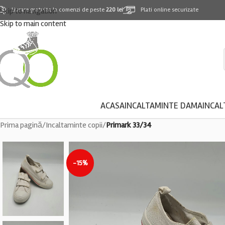
Skip to navigation
Livrare gratuita la comenzi de peste
220 lei
Plati online securizate
Skip to main content
ACASA
INCALTAMINTE DAMA
INCAL
Prima pagină
/
Incaltaminte copii
/
Primark 33/34
-15%