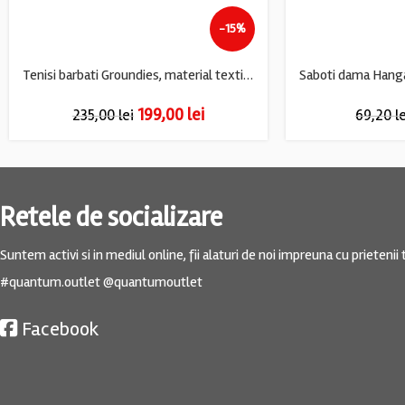
-15%
Tenisi barbati Groundies, material textil, verde
199,00
lei
235,00
lei
69,20
l
Retele de socializare
Suntem activi si in mediul online, fii alaturi de noi impreuna cu prietenii t
#quantum.outlet @quantumoutlet
Facebook