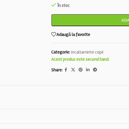
În stoc
ADA
Adaugă la favorite
Categorie:
Incaltaminte copii
Acest produs este second hand.
Share: