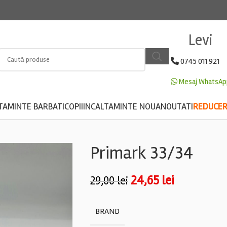
Levi
0745 011 921
Mesaj WhatsAp
TAMINTE BARBATI
COPII
INCALTAMINTE NOUA
NOUTATI
REDUCERE
Primark 33/34
24,65
lei
29,00
lei
BRAND