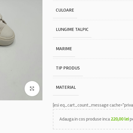
CULOARE
LUNGIME TALPIC
MARIME
TIP PRODUS
MATERIAL
Faceți click pentru a mări
[esi eq_cart_count_message cache="privat
Adauga in cos produse inca
220,00
lei
pe