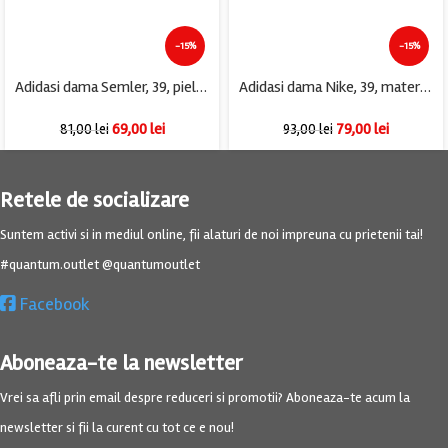
-15%
-15%
Adidasi dama Semler, 39, piele intoarsa, gri
Adidasi dama Nike, 39, material textil, alb
69,00
lei
79,00
lei
81,00
lei
93,00
lei
Retele de socializare
Suntem activi si in mediul online, fii alaturi de noi impreuna cu prietenii tai!
#quantum.outlet @quantumoutlet
Facebook
Aboneaza-te la newsletter
Vrei sa afli prin email despre reduceri si promotii? Aboneaza-te acum la
newsletter si fii la curent cu tot ce e nou!