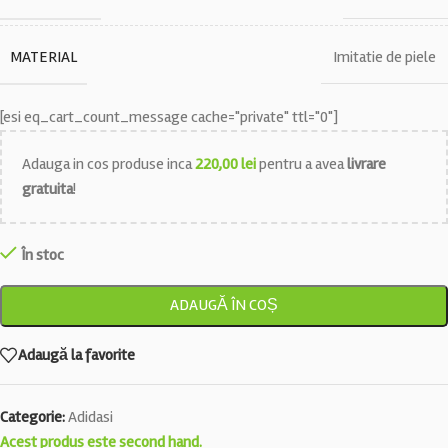
MATERIAL
Imitatie de piele
[esi eq_cart_count_message cache="private" ttl="0"]
Adauga in cos produse inca
220,00
lei
pentru a avea
livrare
gratuita
!
În stoc
ADAUGĂ ÎN COȘ
Adaugă la favorite
Categorie:
Adidasi
Acest produs este second hand.