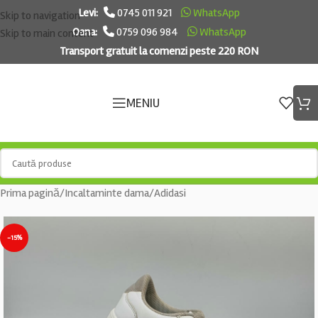
Levi:
0745 011 921
WhatsApp
Skip to navigation
Oana:
0759 096 984
WhatsApp
Skip to main content
Transport gratuit la comenzi peste 220 RON
MENIU
Prima pagină
/
Incaltaminte dama
/
Adidasi
-15%