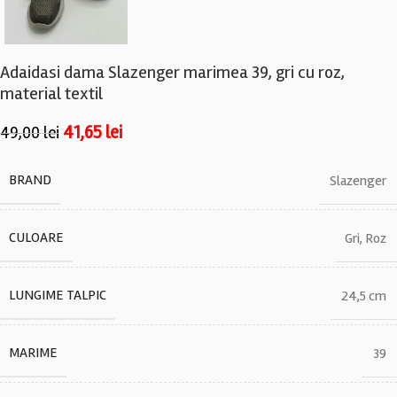
Adaidasi dama Slazenger marimea 39, gri cu roz,
material textil
41,65
lei
49,00
lei
BRAND
Slazenger
CULOARE
Gri
,
Roz
LUNGIME TALPIC
24,5 cm
MARIME
39