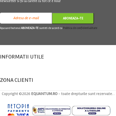
newsletter si fii la curent cu tot ce e nou!
Apasand butonul
ABONEAZA-TE
sunteti de acord cu
Politica de confidentialitate
INFORMATII UTILE
ZONA CLIENTI
Copyright ©
2026
EQUANTUM.RO
- toate drepturile sunt rezervate. .