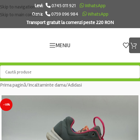
Levi:
0745 011 921
WhatsApp
Skip to navigation
Oana:
0759 096 984
WhatsApp
Skip to main content
Transport gratuit la comenzi peste 220 RON
MENIU
Prima pagină
/
Incaltaminte dama
/
Adidasi
-15%