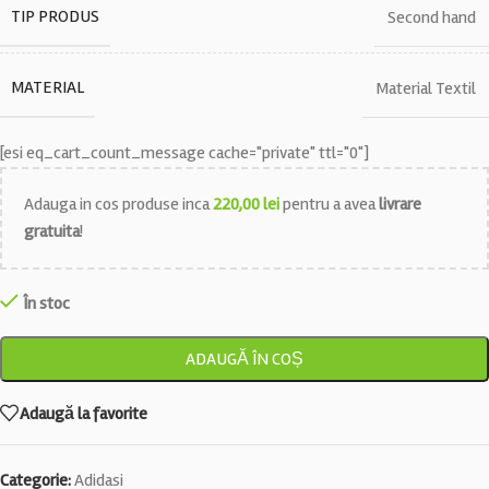
TIP PRODUS
Second hand
MATERIAL
Material Textil
[esi eq_cart_count_message cache="private" ttl="0"]
Adauga in cos produse inca
220,00
lei
pentru a avea
livrare
gratuita
!
În stoc
ADAUGĂ ÎN COȘ
Adaugă la favorite
Categorie:
Adidasi