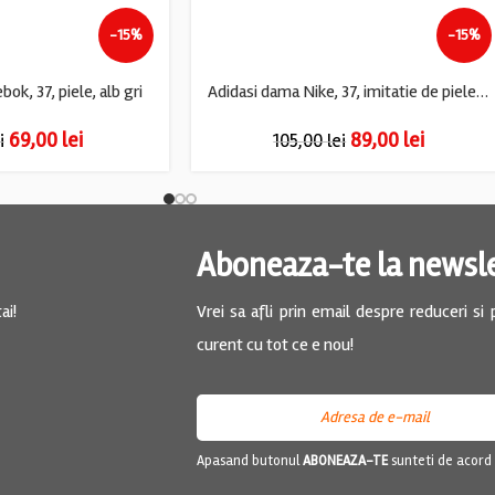
-15%
-15%
ok, 37, piele, alb gri
Adidasi dama Nike, 37, imitatie de piele, material textil, alb gri
69,00
lei
89,00
lei
i
105,00
lei
Aboneaza-te la newsl
ai!
Vrei sa afli prin email despre reduceri si
curent cu tot ce e nou!
Apasand butonul
ABONEAZA-TE
sunteti de acord