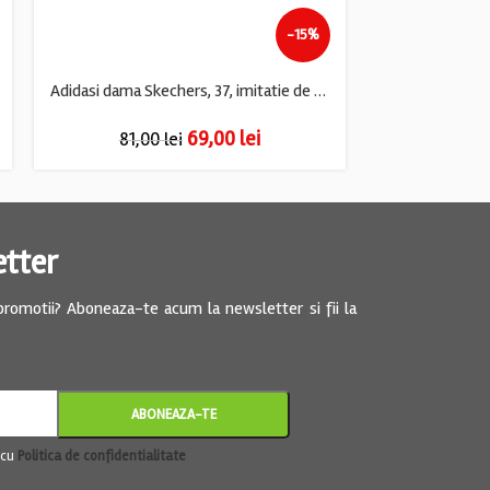
-15%
Adidasi dama Skechers, 37, imitatie de piele, alb
69,00
lei
81,00
lei
57,5
etter
 promotii? Aboneaza-te acum la newsletter si fii la
 cu
Politica de confidentialitate