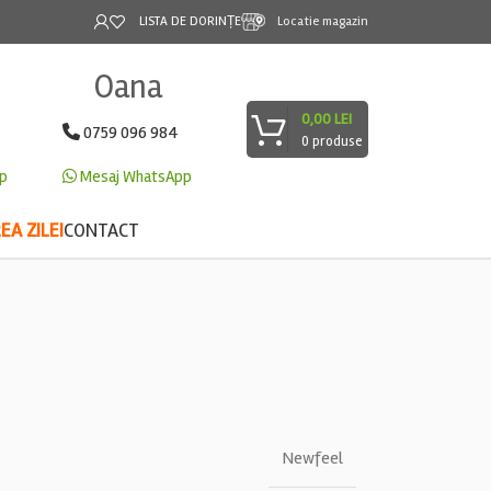
LISTA DE DORINȚE
Locatie magazin
Oana
0,00
LEI
0759 096 984
0
produse
p
Mesaj WhatsApp
A ZILEI
CONTACT
Newfeel