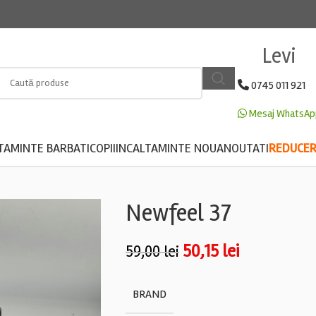
Levi
0745 011 921
Mesaj WhatsAp
TAMINTE BARBATI
COPII
INCALTAMINTE NOUA
NOUTATI
REDUCERE
Newfeel 37
50,15
lei
59,00
lei
BRAND