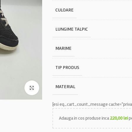
CULOARE
LUNGIME TALPIC
MARIME
TIP PRODUS
MATERIAL
Faceți click pentru a mări
[esi eq_cart_count_message cache="privat
Adauga in cos produse inca
220,00
lei
pe