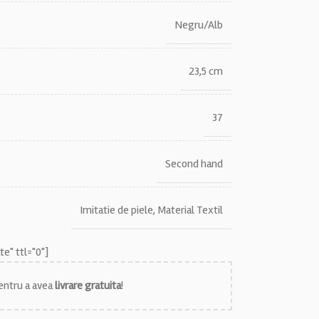
Negru/Alb
23,5 cm
37
Second hand
Imitatie de piele
,
Material Textil
e" ttl="0"]
ntru a avea
livrare gratuita
!