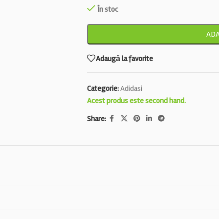
În stoc
ADA
Adaugă la favorite
Categorie:
Adidasi
Acest produs este second hand.
Share: