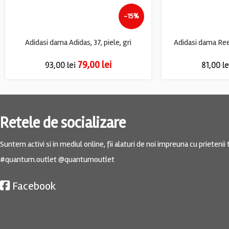
-15%
Adidasi dama Adidas, 37, piele, gri
Adidasi dama Reeb
79,00
lei
93,00
lei
81,00
le
Retele de socializare
Suntem activi si in mediul online, fii alaturi de noi impreuna cu prietenii t
#quantum.outlet @quantumoutlet
Facebook