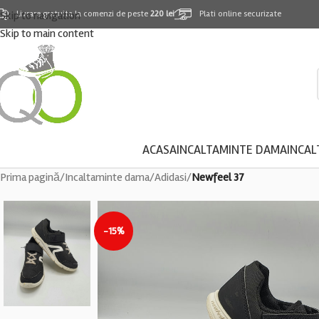
Skip to navigation
Livrare gratuita la comenzi de peste
220 lei
Plati online securizate
Skip to main content
ACASA
INCALTAMINTE DAMA
INCAL
Prima pagină
/
Incaltaminte dama
/
Adidasi
/
Newfeel 37
-15%