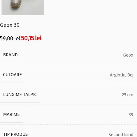
Geox 39
50,15
lei
59,00
lei
BRAND
Geox
CULOARE
Argintiu
,
Bej
LUNGIME TALPIC
25 cm
MARIME
39
TIP PRODUS
Second hand