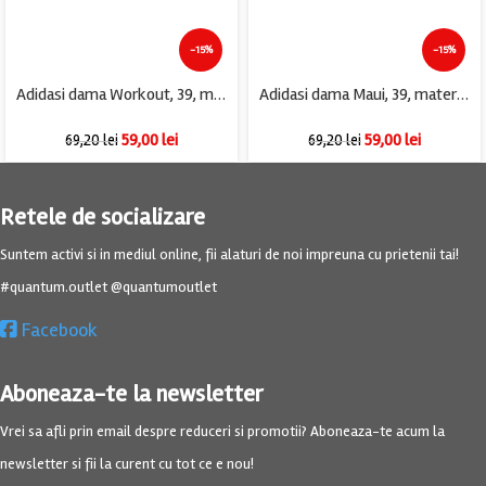
-15%
-15%
Adidasi dama Workout, 39, material textil, gri
Adidasi dama Maui, 39, material textil, gri negru
59,00
lei
59,00
lei
69,20
lei
69,20
lei
Retele de socializare
Suntem activi si in mediul online, fii alaturi de noi impreuna cu prietenii tai!
#quantum.outlet @quantumoutlet
Facebook
Aboneaza-te la newsletter
Vrei sa afli prin email despre reduceri si promotii? Aboneaza-te acum la
newsletter si fii la curent cu tot ce e nou!