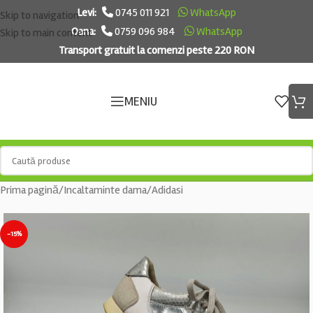
Levi:
0745 011 921
WhatsApp
Skip to navigation
Oana:
0759 096 984
WhatsApp
Skip to main content
Transport gratuit la comenzi peste 220 RON
MENIU
Prima pagină
/
Incaltaminte dama
/
Adidasi
-15%