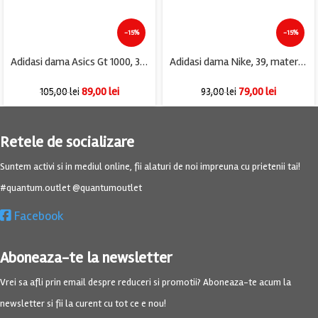
-15%
-15%
Adidasi dama Asics Gt 1000, 39, material textil, GoreTex, roz
Adidasi dama Nike, 39, material textil, alb
89,00
lei
79,00
lei
105,00
lei
93,00
lei
Retele de socializare
Suntem activi si in mediul online, fii alaturi de noi impreuna cu prietenii tai!
#quantum.outlet @quantumoutlet
Facebook
Aboneaza-te la newsletter
Vrei sa afli prin email despre reduceri si promotii? Aboneaza-te acum la
newsletter si fii la curent cu tot ce e nou!