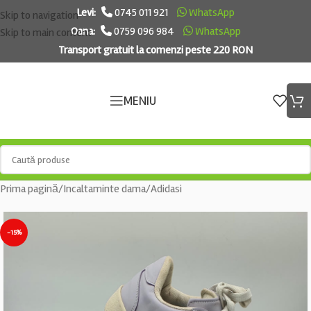
Levi:
0745 011 921
WhatsApp
Skip to navigation
Oana:
0759 096 984
WhatsApp
Skip to main content
Transport gratuit la comenzi peste 220 RON
MENIU
Prima pagină
/
Incaltaminte dama
/
Adidasi
-15%