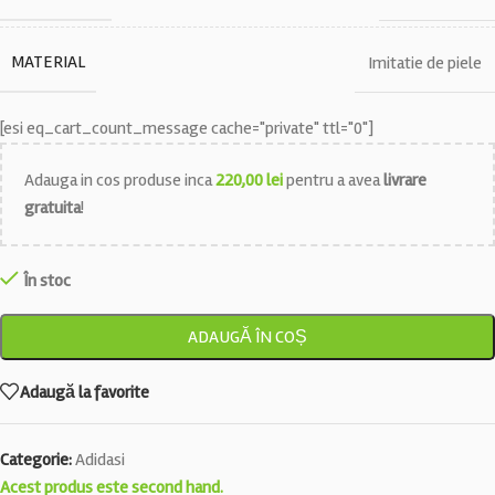
MATERIAL
Imitatie de piele
[esi eq_cart_count_message cache="private" ttl="0"]
Adauga in cos produse inca
220,00
lei
pentru a avea
livrare
gratuita
!
În stoc
ADAUGĂ ÎN COȘ
Adaugă la favorite
Categorie:
Adidasi
Acest produs este second hand.