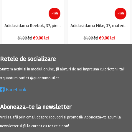
-15%
-15%
Adidasi dama Reebok, 37, piele, alb gri
Adidasi dama Nike, 37, material textil, crem gri
69,00
lei
69,00
lei
81,00
lei
81,00
lei
Retele de socializare
Suntem activi si in mediul online, fii alaturi de noi impreuna cu prietenii tai!
#quantum.outlet @quantumoutlet
Facebook
Aboneaza-te la newsletter
Vrei sa afli prin email despre reduceri si promotii? Aboneaza-te acum la
newsletter si fii la curent cu tot ce e nou!