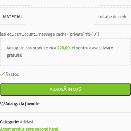
MATERIAL
Imitatie de piele
[esi eq_cart_count_message cache="private" ttl="0"]
Adauga in cos produse inca
220,00
lei
pentru a avea
livrare
gratuita
!
În stoc
ADAUGĂ ÎN COȘ
Adaugă la favorite
Categorie:
Adidasi
Acest produs este second hand.