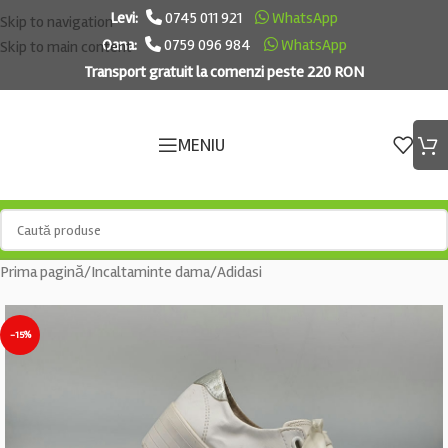
Levi:
0745 011 921
WhatsApp
Skip to navigation
Oana:
0759 096 984
WhatsApp
Skip to main content
Transport gratuit la comenzi peste 220 RON
MENIU
Prima pagină
/
Incaltaminte dama
/
Adidasi
-15%