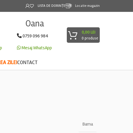
LISTA DE DORINȚE
Locatie magazin
Oana
0,00
LEI
0759 096 984
0
produse
p
Mesaj WhatsApp
A ZILEI
CONTACT
Bama