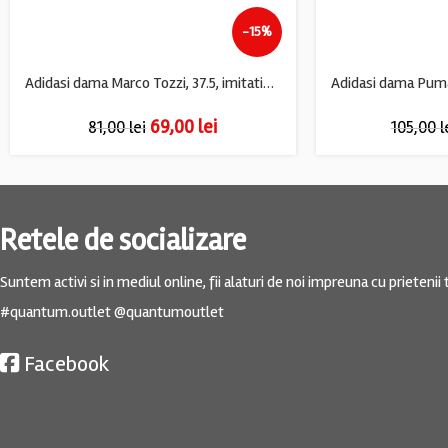
-15%
Adidasi dama Marco Tozzi, 37.5, imitatie de piele, alb
69,00
lei
81,00
lei
105,00
l
Retele de socializare
Suntem activi si in mediul online, fii alaturi de noi impreuna cu prietenii t
#quantum.outlet @quantumoutlet
Facebook