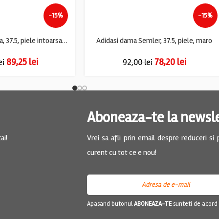
-15%
-15%
Adidasi dama Puma, 37.5, piele intoarsa, albastru
Adidasi dama Semler, 37.5, piele, maro
89,25
lei
78,20
lei
ei
92,00
lei
Aboneaza-te la newsl
ai!
Vrei sa afli prin email despre reduceri si
curent cu tot ce e nou!
Apasand butonul
ABONEAZA-TE
sunteti de acord