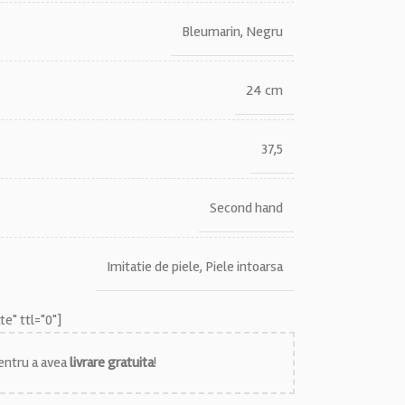
Bleumarin
,
Negru
24 cm
37,5
Second hand
Imitatie de piele
,
Piele intoarsa
e" ttl="0"]
ntru a avea
livrare gratuita
!