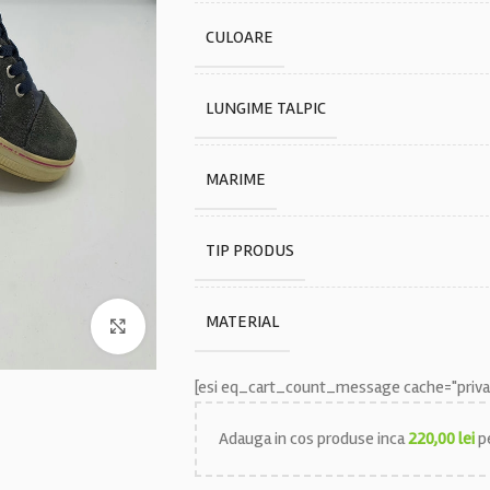
CULOARE
LUNGIME TALPIC
MARIME
TIP PRODUS
MATERIAL
Faceți click pentru a mări
[esi eq_cart_count_message cache="privat
Adauga in cos produse inca
220,00
lei
pe