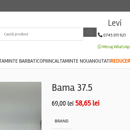
Levi
0745 011 921
Mesaj WhatsAp
TAMINTE BARBATI
COPII
INCALTAMINTE NOUA
NOUTATI
REDUCERE
Bama 37.5
58,65
lei
69,00
lei
BRAND