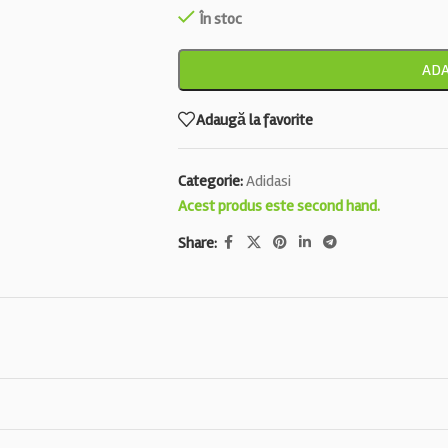
În stoc
ADA
Adaugă la favorite
Categorie:
Adidasi
Acest produs este second hand.
Share: