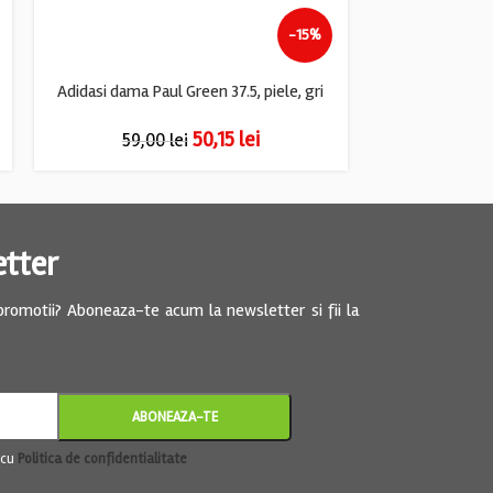
-15%
Adidasi dama Paul Green 37.5, piele, gri
Adidasi dama R
50,15
lei
59,00
lei
79,
etter
 promotii? Aboneaza-te acum la newsletter si fii la
 cu
Politica de confidentialitate