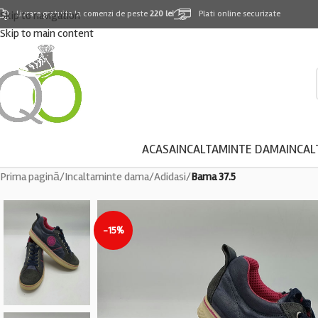
Skip to navigation
Livrare gratuita la comenzi de peste
220 lei
Plati online securizate
Skip to main content
ACASA
INCALTAMINTE DAMA
INCAL
Prima pagină
/
Incaltaminte dama
/
Adidasi
/
Bama 37.5
-15%