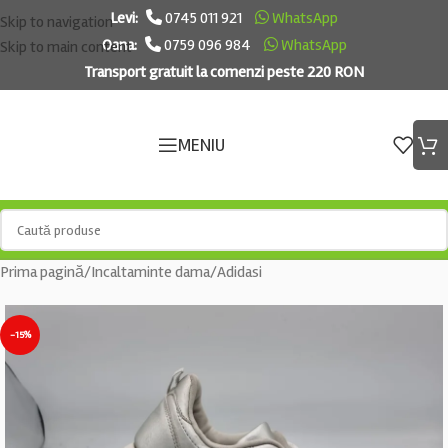
Levi:
0745 011 921
WhatsApp
Skip to navigation
Oana:
0759 096 984
WhatsApp
Skip to main content
Transport gratuit la comenzi peste 220 RON
MENIU
Prima pagină
/
Incaltaminte dama
/
Adidasi
-15%