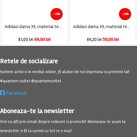
-15%
-15%
Adidasi dama 39, material textil, negru
Adidasi dama 39, material textil, alb
69,00
lei
59,00
lei
81,00
lei
69,20
lei
Retele de socializare
Suntem activi si in mediul online, fii alaturi de noi impreuna cu prietenii tai!
#quantum.outlet @quantumoutlet
Facebook
Aboneaza-te la newsletter
Vrei sa afli prin email despre reduceri si promotii? Aboneaza-te acum la
newsletter si fii la curent cu tot ce e nou!