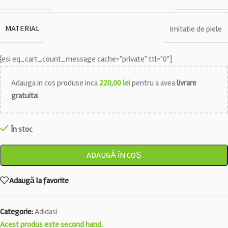
MATERIAL
Imitatie de piele
[esi eq_cart_count_message cache="private" ttl="0"]
Adauga in cos produse inca
220,00
lei
pentru a avea
livrare
gratuita
!
În stoc
ADAUGĂ ÎN COȘ
Adaugă la favorite
Categorie:
Adidasi
Acest produs este second hand.