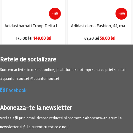
-15%
-15%
Adidasi barbati Troop Delta Low, imitatie de piele, alb negru
Adidasi dama Fashion, 41, material textil, alb
149,00
lei
59,00
lei
175,00
lei
69,20
lei
Retele de socializare
Suntem activi si in mediul online, fii alaturi de noi impreuna cu prietenii tai!
#quantum.outlet @quantumoutlet
Facebook
Aboneaza-te la newsletter
Vrei sa afli prin email despre reduceri si promotii? Aboneaza-te acum la
newsletter si fii la curent cu tot ce e nou!