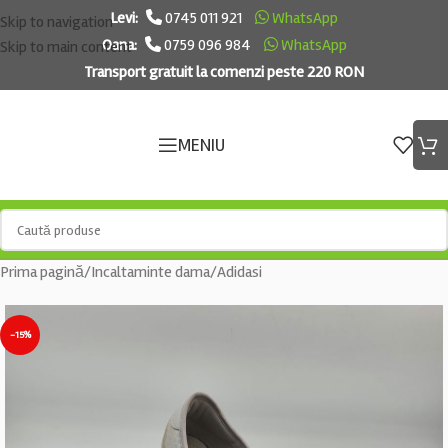
Levi:
0745 011 921
WhatsApp
Skip to navigation
Oana:
0759 096 984
WhatsApp
Skip to main content
Transport gratuit la comenzi peste 220 RON
MENIU
Prima pagină
/
Incaltaminte dama
/
Adidasi
-15%