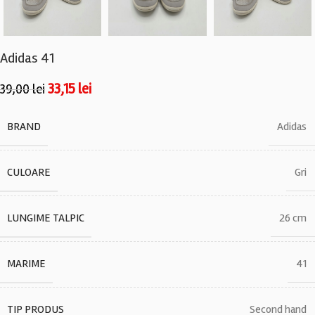
Adidas 41
33,15
lei
39,00
lei
BRAND
Adidas
CULOARE
Gri
LUNGIME TALPIC
26 cm
MARIME
41
TIP PRODUS
Second hand