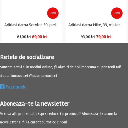
-15%
-15%
Adidasi dama Semler, 39, piele intoarsa, gri
Adidasi dama Nike, 39, material textil, alb
69,00
lei
79,00
lei
81,00
lei
93,00
lei
Retele de socializare
Suntem activi si in mediul online, fii alaturi de noi impreuna cu prietenii tai!
#quantum.outlet @quantumoutlet
Facebook
Aboneaza-te la newsletter
Vrei sa afli prin email despre reduceri si promotii? Aboneaza-te acum la
newsletter si fii la curent cu tot ce e nou!