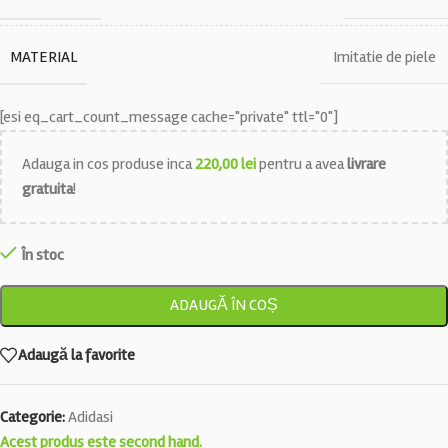
MATERIAL
Imitatie de piele
[esi eq_cart_count_message cache="private" ttl="0"]
Adauga in cos produse inca
220,00
lei
pentru a avea
livrare
gratuita
!
În stoc
ADAUGĂ ÎN COȘ
Adaugă la favorite
Categorie:
Adidasi
Acest produs este second hand.