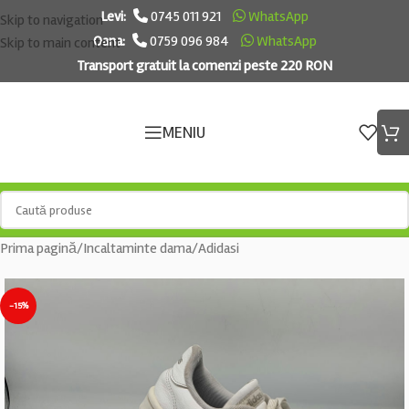
Levi:
0745 011 921
WhatsApp
Skip to navigation
Oana:
0759 096 984
WhatsApp
Skip to main content
Transport gratuit la comenzi peste 220 RON
MENIU
Prima pagină
/
Incaltaminte dama
/
Adidasi
-15%