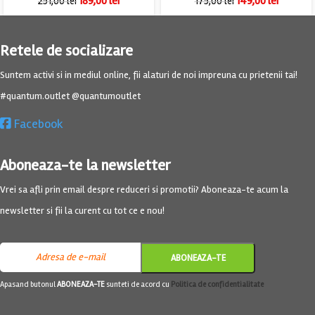
189,00
lei
149,00
lei
251,00
lei
175,00
lei
Retele de socializare
Suntem activi si in mediul online, fii alaturi de noi impreuna cu prietenii tai!
#quantum.outlet @quantumoutlet
Facebook
Aboneaza-te la newsletter
Vrei sa afli prin email despre reduceri si promotii? Aboneaza-te acum la
newsletter si fii la curent cu tot ce e nou!
Apasand butonul
ABONEAZA-TE
sunteti de acord cu
Politica de confidentialitate