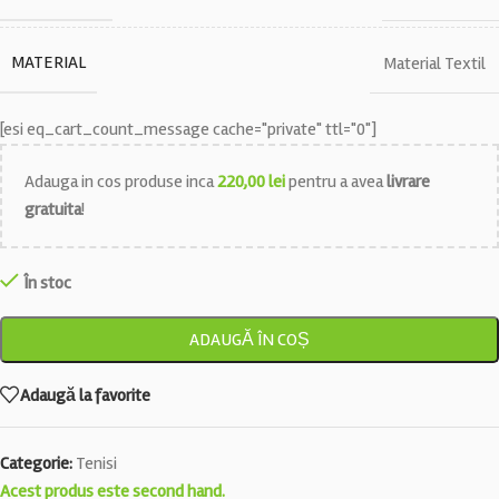
MATERIAL
Material Textil
[esi eq_cart_count_message cache="private" ttl="0"]
Adauga in cos produse inca
220,00
lei
pentru a avea
livrare
gratuita
!
În stoc
ADAUGĂ ÎN COȘ
Adaugă la favorite
Categorie:
Tenisi
Acest produs este second hand.