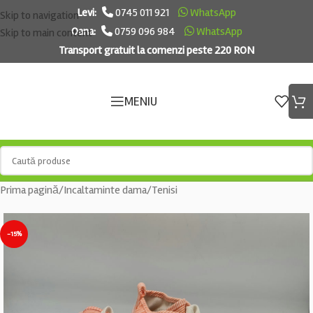
Levi:
0745 011 921
WhatsApp
Skip to navigation
Oana:
0759 096 984
WhatsApp
Skip to main content
Transport gratuit la comenzi peste 220 RON
MENIU
Prima pagină
/
Incaltaminte dama
/
Tenisi
-15%