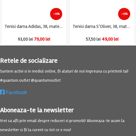
-15%
-15%
Tenisi dama Adidas, 38, material textil, alb
Tenisi dama S’Oliver, 38, material textil, bej
79,00
lei
49,00
lei
93,00
lei
57,50
lei
Retele de socializare
Suntem activi si in mediul online, fii alaturi de noi impreuna cu prietenii tai!
#quantum.outlet @quantumoutlet
Facebook
Aboneaza-te la newsletter
Vrei sa afli prin email despre reduceri si promotii? Aboneaza-te acum la
newsletter si fii la curent cu tot ce e nou!