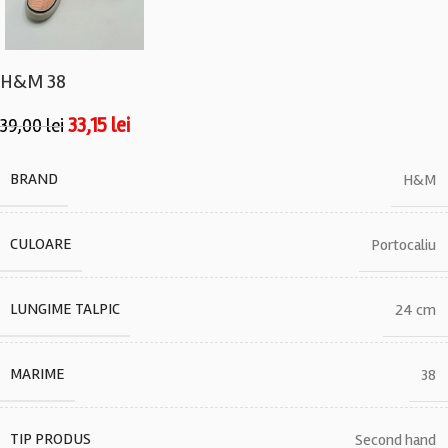
H&M 38
33,15
lei
39,00
lei
BRAND
H&M
CULOARE
Portocaliu
LUNGIME TALPIC
24 cm
MARIME
38
TIP PRODUS
Second hand