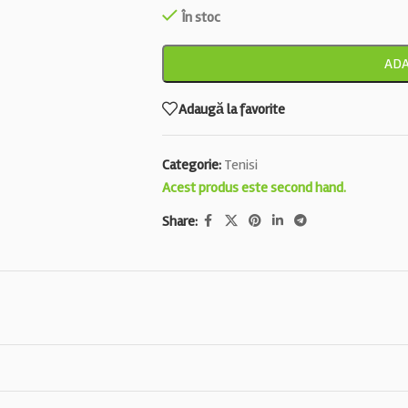
În stoc
ADA
Adaugă la favorite
Categorie:
Tenisi
Acest produs este second hand.
Share: