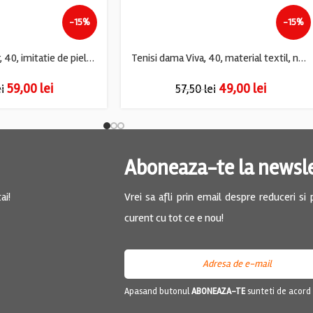
-15%
-15%
Tenisi dama Rieker, 40, imitatie de piele, bej
Tenisi dama Viva, 40, material textil, negru multicolor
59,00
lei
49,00
lei
ei
57,50
lei
Aboneaza-te la newsl
ai!
Vrei sa afli prin email despre reduceri si
curent cu tot ce e nou!
Apasand butonul
ABONEAZA-TE
sunteti de acord