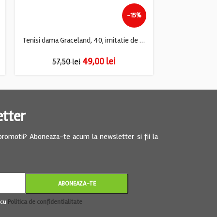
-15%
Tenisi dama Graceland, 40, imitatie de piele, gri
49,00
lei
57,50
lei
57,5
etter
 promotii? Aboneaza-te acum la newsletter si fii la
 cu
Politica de confidentialitate