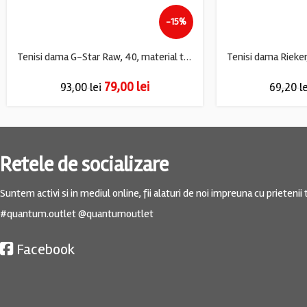
-15%
Tenisi dama G-Star Raw, 40, material textil, piele, negru
79,00
lei
93,00
lei
69,20
l
Retele de socializare
Suntem activi si in mediul online, fii alaturi de noi impreuna cu prietenii t
#quantum.outlet @quantumoutlet
Facebook