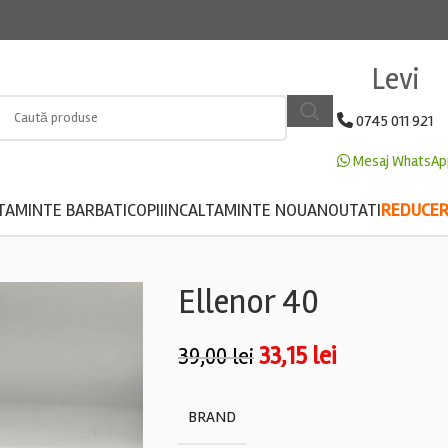
Levi
0745 011 921
Mesaj WhatsAp
TAMINTE BARBATI
COPII
INCALTAMINTE NOUA
NOUTATI
REDUCERE
Ellenor 40
33,15
lei
39,00
lei
BRAND