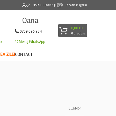
LISTA DE DORINȚE
Locatie magazin
Oana
0,00
LEI
0759 096 984
0
produse
p
Mesaj WhatsApp
A ZILEI
CONTACT
ElleNor