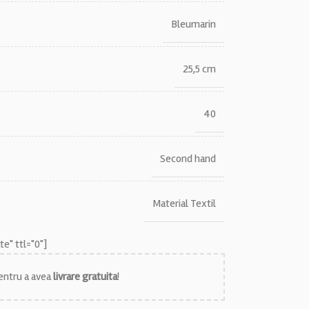
Bleumarin
25,5 cm
40
Second hand
Material Textil
e" ttl="0"]
ntru a avea
livrare gratuita
!