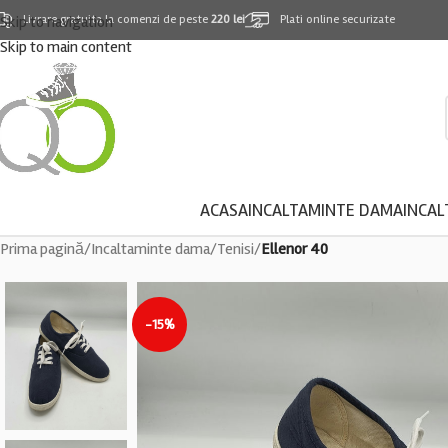
Skip to navigation
Livrare gratuita la comenzi de peste
220 lei
Plati online securizate
Skip to main content
ACASA
INCALTAMINTE DAMA
INCAL
Prima pagină
/
Incaltaminte dama
/
Tenisi
/
Ellenor 40
-15%