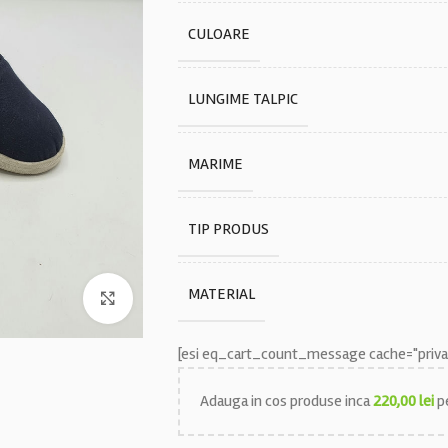
CULOARE
LUNGIME TALPIC
MARIME
TIP PRODUS
MATERIAL
Faceți click pentru a mări
[esi eq_cart_count_message cache="privat
Adauga in cos produse inca
220,00
lei
pe