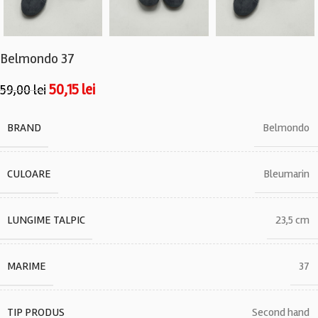
Belmondo 37
50,15
lei
59,00
lei
BRAND
Belmondo
CULOARE
Bleumarin
LUNGIME TALPIC
23,5 cm
MARIME
37
TIP PRODUS
Second hand