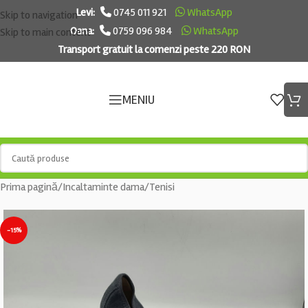
Levi:
0745 011 921
WhatsApp
Skip to navigation
Oana:
0759 096 984
WhatsApp
Skip to main content
Transport gratuit la comenzi peste 220 RON
MENIU
Prima pagină
/
Incaltaminte dama
/
Tenisi
-15%