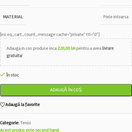
MATERIAL
Piele intoarsa
[esi eq_cart_count_message cache="private" ttl="0"]
Adauga in cos produse inca
220,00
lei
pentru a avea
livrare
gratuita
!
În stoc
ADAUGĂ ÎN COȘ
Adaugă la favorite
Categorie:
Tenisi
Acest produs este second hand.