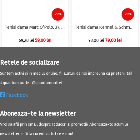
-15%
-15%
Tenisi dama Marc O’Polo, 37, material textil, gri
Tenisi dama Kennel & Schmenger, 37, piele, alb
59,00
lei
79,00
lei
69,20
lei
93,00
lei
Retele de socializare
Suntem activi si in mediul online, fii alaturi de noi impreuna cu prietenii tai!
#quantum.outlet @quantumoutlet
Facebook
Aboneaza-te la newsletter
Vrei sa afli prin email despre reduceri si promotii? Aboneaza-te acum la
newsletter si fii la curent cu tot ce e nou!