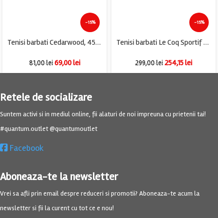
-15%
-15%
Tenisi barbati Cedarwood, 45, material textil, bleumarin
Tenisi barbati Le Coq Sportif Zepp imitatie de piele , piele , bleumarin
69,00
lei
254,15
lei
81,00
lei
299,00
lei
Retele de socializare
Suntem activi si in mediul online, fii alaturi de noi impreuna cu prietenii tai!
#quantum.outlet @quantumoutlet
Facebook
Aboneaza-te la newsletter
Vrei sa afli prin email despre reduceri si promotii? Aboneaza-te acum la
newsletter si fii la curent cu tot ce e nou!