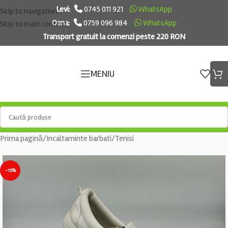
Levi:
0745 011 921
WhatsApp
Skip to navigation
Oana:
0759 096 984
WhatsApp
Skip to main content
Transport gratuit la comenzi peste 220 RON
MENIU
Prima pagină
/
Incaltaminte barbati
/
Tenisi
-15%