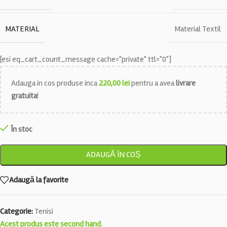
MATERIAL
Material Textil
[esi eq_cart_count_message cache="private" ttl="0"]
Adauga in cos produse inca
220,00
lei
pentru a avea
livrare
gratuita
!
În stoc
ADAUGĂ ÎN COȘ
Adaugă la favorite
Categorie:
Tenisi
Acest produs este second hand.