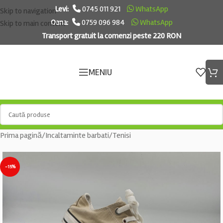
Levi:
0745 011 921
WhatsApp
Skip to navigation
Oana:
0759 096 984
WhatsApp
Skip to main content
Transport gratuit la comenzi peste 220 RON
MENIU
Prima pagină
/
Incaltaminte barbati
/
Tenisi
-15%