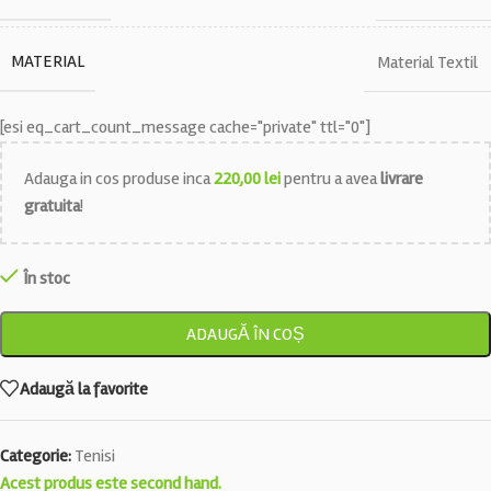
MATERIAL
Material Textil
[esi eq_cart_count_message cache="private" ttl="0"]
Adauga in cos produse inca
220,00
lei
pentru a avea
livrare
gratuita
!
În stoc
ADAUGĂ ÎN COȘ
Adaugă la favorite
Categorie:
Tenisi
Acest produs este second hand.