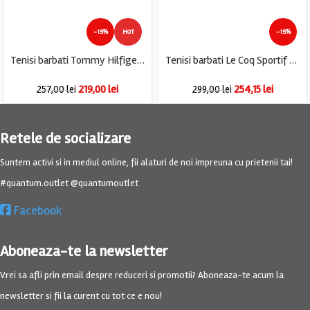
-15%
HOT
-15%
Tenisi barbati Tommy Hilfiger, 45, imitatie de piele, negru
Tenisi barbati Le Coq Sportif Zepp imitatie de piele , piele , bleumarin
219,00
lei
254,15
lei
257,00
lei
299,00
lei
Retele de socializare
Suntem activi si in mediul online, fii alaturi de noi impreuna cu prietenii tai!
#quantum.outlet @quantumoutlet
Facebook
Aboneaza-te la newsletter
Vrei sa afli prin email despre reduceri si promotii? Aboneaza-te acum la
newsletter si fii la curent cu tot ce e nou!