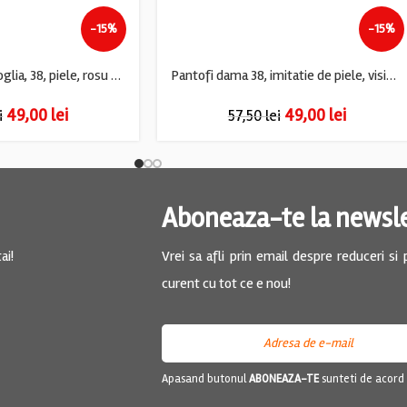
-15%
-15%
Pantofi dama La Voglia, 38, piele, rosu gri
Pantofi dama 38, imitatie de piele, visiniu
49,00
lei
49,00
lei
i
57,50
lei
Aboneaza-te la newsl
ai!
Vrei sa afli prin email despre reduceri si
curent cu tot ce e nou!
Apasand butonul
ABONEAZA-TE
sunteti de acord