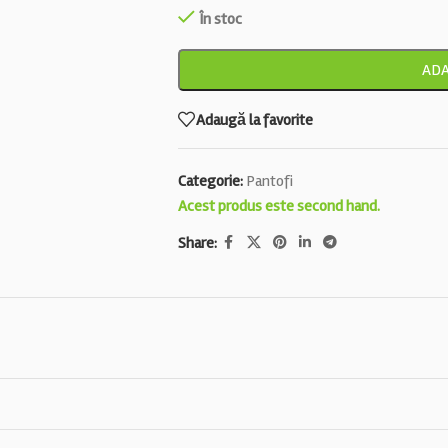
În stoc
ADA
Adaugă la favorite
Categorie:
Pantofi
Acest produs este second hand.
Share: