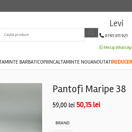
Levi
0745 011 921
Mesaj WhatsAp
TAMINTE BARBATI
COPII
INCALTAMINTE NOUA
NOUTATI
REDUCERE
Pantofi Maripe 38
50,15
lei
59,00
lei
BRAND