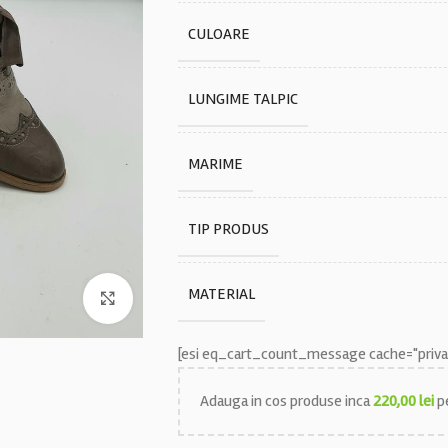
CULOARE
LUNGIME TALPIC
MARIME
TIP PRODUS
MATERIAL
Faceți click pentru a mări
[esi eq_cart_count_message cache="privat
Adauga in cos produse inca
220,00
lei
pe