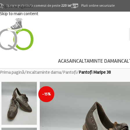
Skip to navigation
Livrare gratuita la comenzi de peste
220 lei
Plati online securizate
Skip to main content
ACASA
INCALTAMINTE DAMA
INCAL
Prima pagină
/
Incaltaminte dama
/
Pantofi
/
Pantofi Maripe 38
-15%