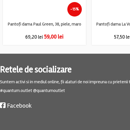
-15%
Pantofi dama Paul Green, 38, piele, maro
59,00
lei
69,20
lei
57,50
le
Retele de socializare
Suntem activi si in mediul online, fii alaturi de noi impreuna cu prietenii t
#quantum.outlet @quantumoutlet
Facebook