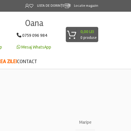
LISTA DE DORINȚE
Locatie magazin
Oana
0,00
LEI
0759 096 984
0
produse
p
Mesaj WhatsApp
A ZILEI
CONTACT
Maripe