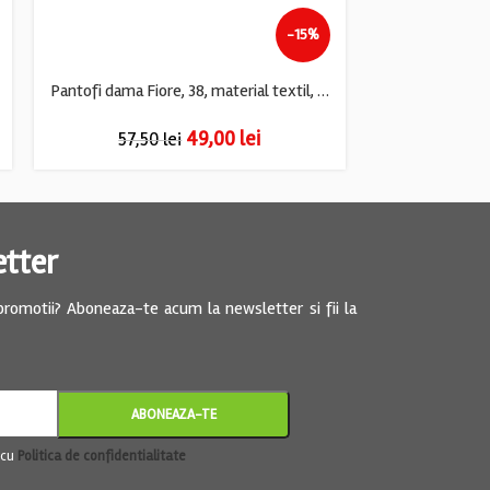
-15%
Pantofi dama Fiore, 38, material textil, albastru
49,00
lei
57,50
lei
61,
etter
 promotii? Aboneaza-te acum la newsletter si fii la
 cu
Politica de confidentialitate