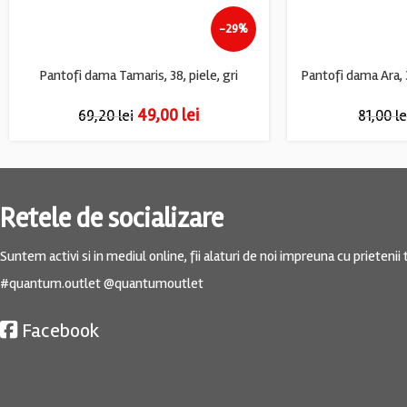
-29%
Pantofi dama Tamaris, 38, piele, gri
49,00
lei
69,20
lei
81,00
le
Retele de socializare
Suntem activi si in mediul online, fii alaturi de noi impreuna cu prietenii t
#quantum.outlet @quantumoutlet
Facebook