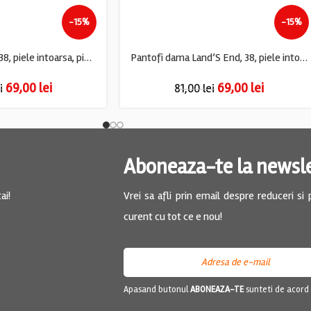
-15%
-15%
Pantofi dama Ara, 38, piele intoarsa, piele, alb gri
Pantofi dama Land’S End, 38, piele intoarsa, maro
69,00
lei
69,00
lei
i
81,00
lei
Aboneaza-te la newsl
ai!
Vrei sa afli prin email despre reduceri si
curent cu tot ce e nou!
Apasand butonul
ABONEAZA-TE
sunteti de acord