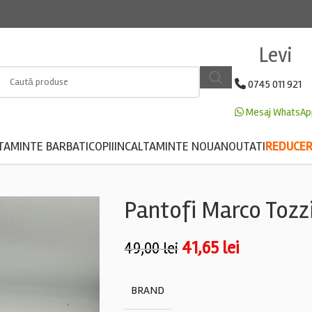
Levi
0745 011 921
Mesaj WhatsAp
TAMINTE BARBATI
COPII
INCALTAMINTE NOUA
NOUTATI
REDUCERE
Pantofi Marco Tozz
41,65
lei
49,00
lei
BRAND