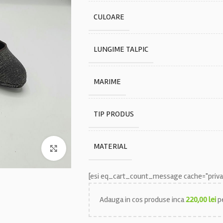
CULOARE
LUNGIME TALPIC
MARIME
TIP PRODUS
MATERIAL
Faceți click pentru a mări
[esi eq_cart_count_message cache="privat
Adauga in cos produse inca
220,00
lei
pe