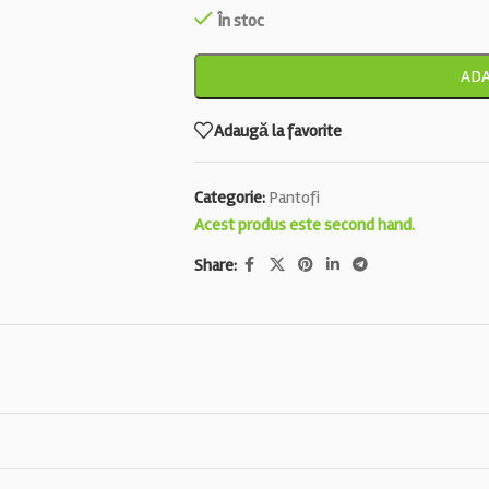
În stoc
ADA
Adaugă la favorite
Categorie:
Pantofi
Acest produs este second hand.
Share: