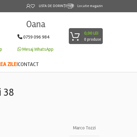
LISTA DE DORINȚE
Locatie magazin
Oana
0,00
LEI
0759 096 984
0
produse
p
Mesaj WhatsApp
A ZILEI
CONTACT
i 38
Marco Tozzi