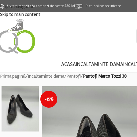
Skip to navigation
Livrare gratuita la comenzi de peste
220 lei
Plati online securizate
Skip to main content
ACASA
INCALTAMINTE DAMA
INCAL
Prima pagină
/
Incaltaminte dama
/
Pantofi
/
Pantofi Marco Tozzi 38
-15%