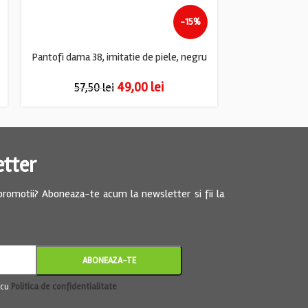
-15%
Pantofi dama 38, imitatie de piele, negru
Pantofi dama P
49,00
lei
57,50
lei
57,5
etter
 promotii? Aboneaza-te acum la newsletter si fii la
 cu
Politica de confidentialitate