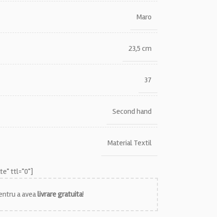
Maro
23,5 cm
37
Second hand
Material Textil
e" ttl="0"]
ntru a avea
livrare gratuita
!