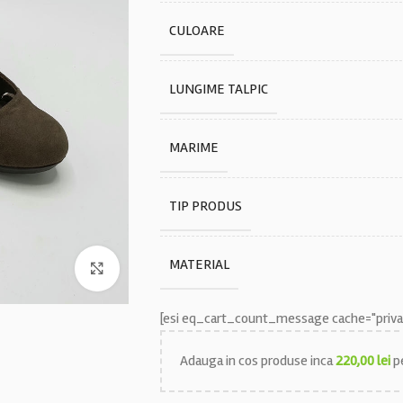
CULOARE
LUNGIME TALPIC
MARIME
TIP PRODUS
MATERIAL
Faceți click pentru a mări
[esi eq_cart_count_message cache="privat
Adauga in cos produse inca
220,00
lei
pe