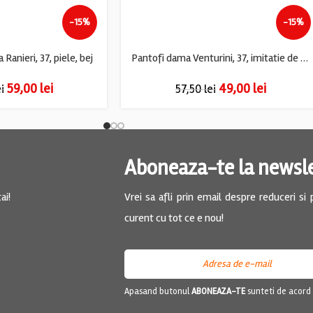
-15%
-15%
 Ranieri, 37, piele, bej
Pantofi dama Venturini, 37, imitatie de piele, nude
59,00
lei
49,00
lei
ei
57,50
lei
Aboneaza-te la newsl
ai!
Vrei sa afli prin email despre reduceri si
curent cu tot ce e nou!
Apasand butonul
ABONEAZA-TE
sunteti de acord