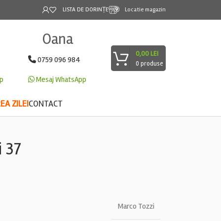
LISTA DE DORINȚE
Locatie magazin
Oana
0,00
LEI
0759 096 984
0
produse
p
Mesaj WhatsApp
A ZILEI
CONTACT
i 37
Marco Tozzi