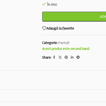
În stoc
ADA
Adaugă la favorite
Categorie:
Pantofi
Acest produs este second hand.
Share: