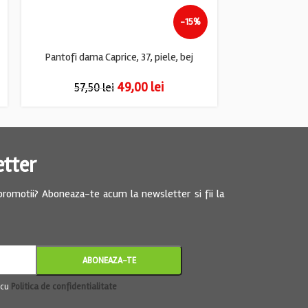
-15%
Pantofi dama Caprice, 37, piele, bej
49,00
lei
57,50
lei
69,
etter
 promotii? Aboneaza-te acum la newsletter si fii la
 cu
Politica de confidentialitate