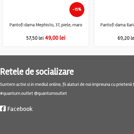
-15%
Pantofi dama Mephisto, 37, piele, maro
Pantofi dama Ilaria
49,00
lei
57,50
lei
69,20
l
Retele de socializare
Suntem activi si in mediul online, fii alaturi de noi impreuna cu prietenii t
#quantum.outlet @quantumoutlet
Facebook