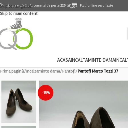
Skip to navigation
Livrare gratuita la comenzi de peste
220 lei
Plati online securizate
Skip to main content
ACASA
INCALTAMINTE DAMA
INCAL
Prima pagină
/
Incaltaminte dama
/
Pantofi
/
Pantofi Marco Tozzi 37
-15%