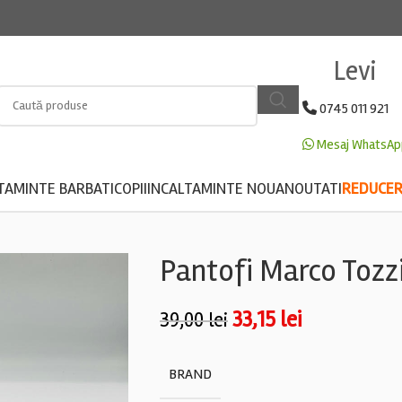
Levi
0745 011 921
Mesaj WhatsAp
TAMINTE BARBATI
COPII
INCALTAMINTE NOUA
NOUTATI
REDUCERE
Pantofi Marco Tozz
33,15
lei
39,00
lei
BRAND