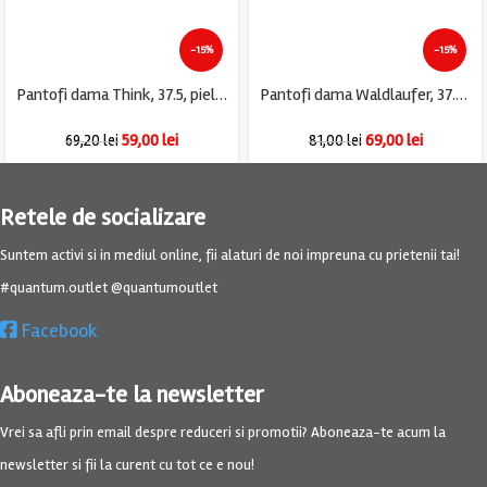
-15%
-15%
Pantofi dama Think, 37.5, piele, negru
Pantofi dama Waldlaufer, 37.5, material textil, piele, gri
59,00
lei
69,00
lei
69,20
lei
81,00
lei
Retele de socializare
Suntem activi si in mediul online, fii alaturi de noi impreuna cu prietenii tai!
#quantum.outlet @quantumoutlet
Facebook
Aboneaza-te la newsletter
Vrei sa afli prin email despre reduceri si promotii? Aboneaza-te acum la
newsletter si fii la curent cu tot ce e nou!