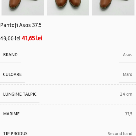
Pantofi Asos 37.5
41,65
lei
49,00
lei
BRAND
Asos
CULOARE
Maro
LUNGIME TALPIC
24 cm
MARIME
37,5
TIP PRODUS
Second hand