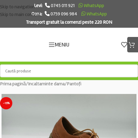
Levi:
0745 011 921
WhatsApp
Skip to navigation
Oana:
0759 096 984
WhatsApp
Skip to main content
Transport gratuit la comenzi peste 220 RON
MENIU
Prima pagină
/
Incaltaminte dama
/
Pantofi
-15%