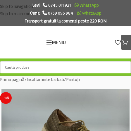
Levi:
0745 011 921
WhatsApp
Skip to navigation
Oana:
0759 096 984
WhatsApp
Skip to main content
Transport gratuit la comenzi peste 220 RON
MENIU
Prima pagină
/
Incaltaminte barbati
/
Pantofi
-15%