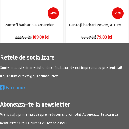
-15%
-15%
Pantofi barbati Salamander, 40, piele, negru
Pantofi barbari Power, 40, imitatie de piele, alb
189,00
lei
79,00
lei
222,00
lei
93,00
lei
Retele de socializare
Suntem activi si in mediul online, fii alaturi de noi impreuna cu prietenii tai!
#quantum.outlet @quantumoutlet
Facebook
Aboneaza-te la newsletter
Vrei sa afli prin email despre reduceri si promotii? Aboneaza-te acum la
newsletter si fii la curent cu tot ce e nou!