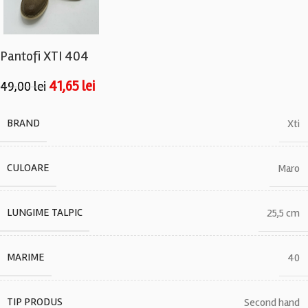
Pantofi XTI 404
41,65
lei
49,00
lei
BRAND
Xti
CULOARE
Maro
LUNGIME TALPIC
25,5 cm
MARIME
40
TIP PRODUS
Second hand