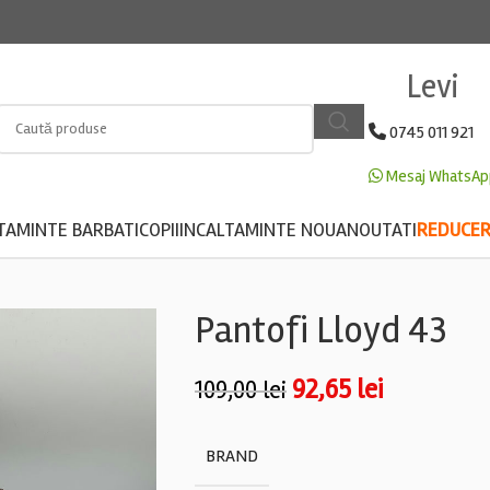
Levi
0745 011 921
Mesaj WhatsAp
TAMINTE BARBATI
COPII
INCALTAMINTE NOUA
NOUTATI
REDUCERE
Pantofi Lloyd 43
92,65
lei
109,00
lei
BRAND