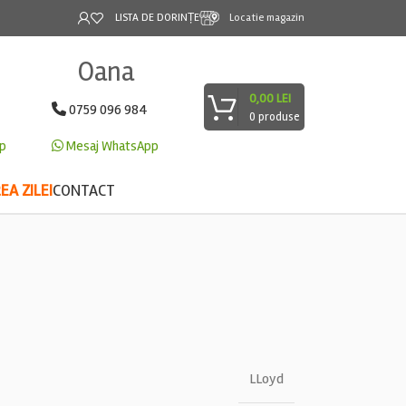
LISTA DE DORINȚE
Locatie magazin
Oana
0,00
LEI
0759 096 984
0
produse
p
Mesaj WhatsApp
A ZILEI
CONTACT
LLoyd