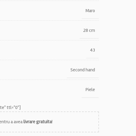
Maro
28 cm
43
Second hand
Piele
e" ttl="0"]
ntru a avea
livrare gratuita
!