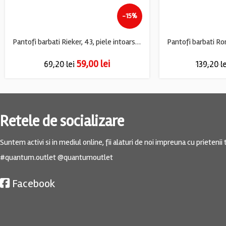
-15%
Pantofi barbati Rieker, 43, piele intoarsa, gri
59,00
lei
69,20
lei
139,20
l
Retele de socializare
Suntem activi si in mediul online, fii alaturi de noi impreuna cu prietenii t
#quantum.outlet @quantumoutlet
Facebook