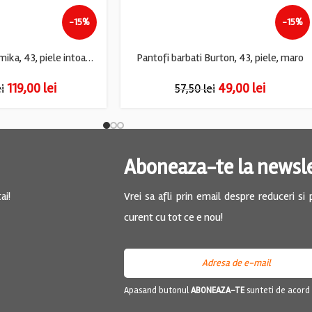
-15%
-15%
Pantofi barbati Romika, 43, piele intoarsa, gri
Pantofi barbati Burton, 43, piele, maro
119,00
lei
49,00
lei
ei
57,50
lei
Aboneaza-te la newsl
ai!
Vrei sa afli prin email despre reduceri si
curent cu tot ce e nou!
Apasand butonul
ABONEAZA-TE
sunteti de acord