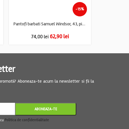
-15%
Pantofi barbati Samuel Windsor, 43, piele, negru
Pantofi barbat
62,90
lei
74,00
lei
74,
etter
 promotii? Aboneaza-te acum la newsletter si fii la
 cu
Politica de confidentialitate