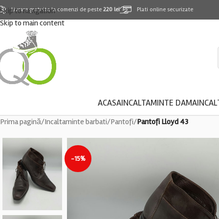
Skip to navigation
Livrare gratuita la comenzi de peste
220 lei
Plati online securizate
Skip to main content
ACASA
INCALTAMINTE DAMA
INCAL
Prima pagină
/
Incaltaminte barbati
/
Pantofi
/
Pantofi Lloyd 43
-15%