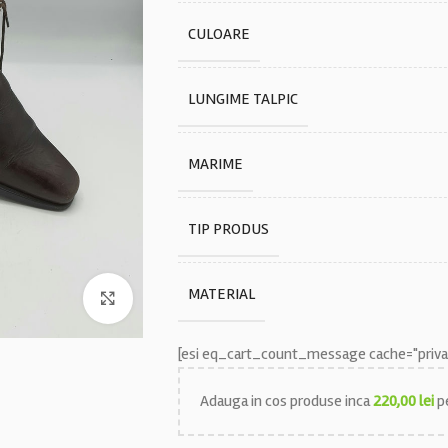
CULOARE
LUNGIME TALPIC
MARIME
TIP PRODUS
MATERIAL
Faceți click pentru a mări
[esi eq_cart_count_message cache="privat
Adauga in cos produse inca
220,00
lei
pe