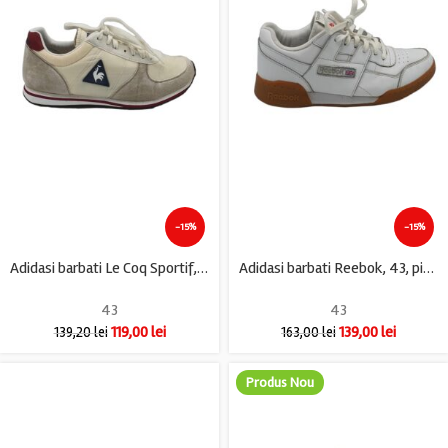
-15%
-15%
Adidasi barbati Le Coq Sportif, 43, material textil, alb gri
Adidasi barbati Reebok, 43, piele, alb
43
43
119,00
lei
139,00
lei
139,20
lei
163,00
lei
Produs Nou