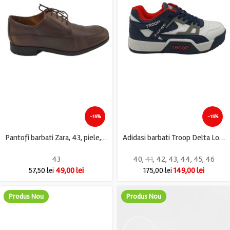
-15%
-15%
Pantofi barbati Zara, 43, piele, maro
Adidasi barbati Troop Delta Low, imitatie de piele, alb bleumarin
43
40
,
41
,
42
,
43
,
44
,
45
,
46
49,00
lei
149,00
lei
57,50
lei
175,00
lei
Produs Nou
Produs Nou