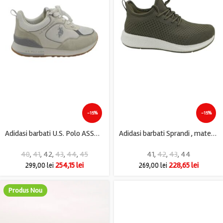
-15%
-15%
Adidasi barbati U.S. Polo ASSN Tabry, imitatie de piele, material textil, alb gri
Adidasi barbati Sprandi , material textil, gri
40
,
41
,
42
,
43
,
44
,
45
41
,
42
,
43
,
44
254,15
lei
228,65
lei
299,00
lei
269,00
lei
Produs Nou