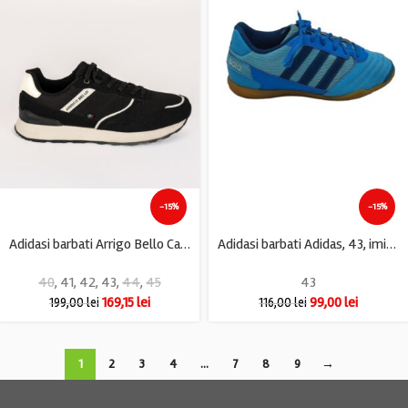
-15%
-15%
Adidasi barbati Arrigo Bello Casu, imitatie de piele, material textil, negru
Adidasi barbati Adidas, 43, imitatie de piele, albastru
40
,
41
,
42
,
43
,
44
,
45
43
169,15
lei
99,00
lei
199,00
lei
116,00
lei
1
2
3
4
…
7
8
9
→