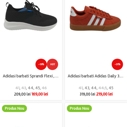
-19%
HOT
-31%
Adidasi barbati Sprandi Flexi , material textil, negru
Adidasi barbati Adidas Daily 3.0, piele intoarsa, rosu
41
,
43
,
44
,
45
,
46
41
,
43
,
44
,
44,5
,
45
169,00
lei
219,00
lei
209,00
lei
319,00
lei
Produs Nou
Produs Nou