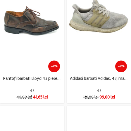
-15%
-15%
Pantofi barbati Lloyd 43 piele , maro
Adidasi barbati Adidas, 43, material textil, alb
43
43
41,65
lei
99,00
lei
49,00
lei
116,00
lei