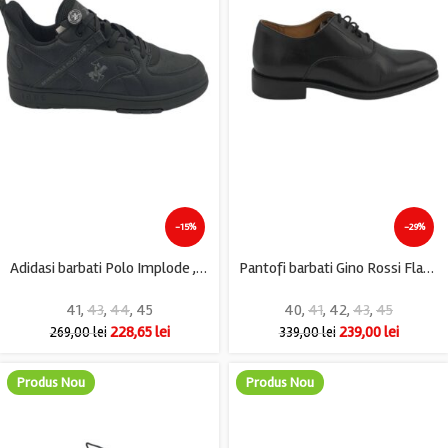
-15%
-29%
Adidasi barbati Polo Implode , imitație de piele, material textil, negru
Pantofi barbati Gino Rossi Flavio, piele, negru
41
,
43
,
44
,
45
40
,
41
,
42
,
43
,
45
228,65
lei
239,00
lei
269,00
lei
339,00
lei
Produs Nou
Produs Nou