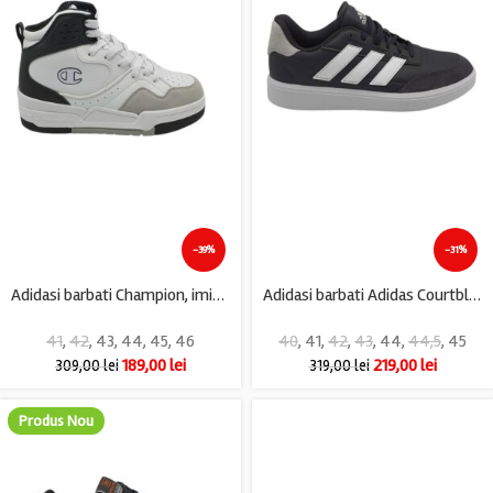
-39%
-31%
Adidasi barbati Champion, imitatie de piele, alb negru
Adidasi barbati Adidas Courtblock , piele, piele intoarsa, negru
41
,
42
,
43
,
44
,
45
,
46
40
,
41
,
42
,
43
,
44
,
44,5
,
45
189,00
lei
219,00
lei
309,00
lei
319,00
lei
Produs Nou