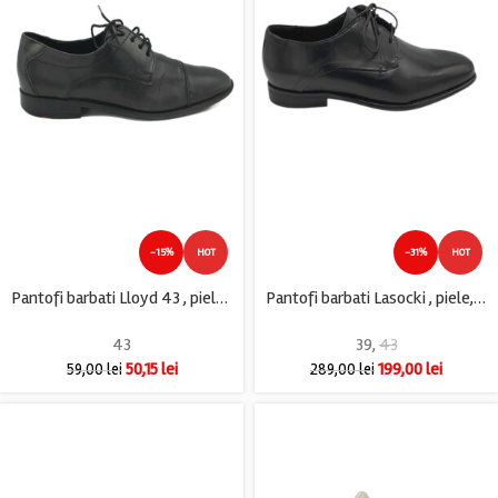
-15%
HOT
-31%
HOT
Pantofi barbati Lloyd 43 , piele , negru
Pantofi barbati Lasocki , piele, negru
43
39
,
43
50,15
lei
199,00
lei
59,00
lei
289,00
lei