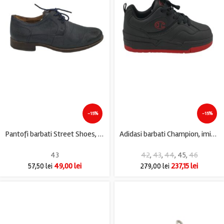
-15%
-15%
Pantofi barbati Street Shoes, 43, imitatie de piele, negru
Adidasi barbati Champion, imitatie de piele, negru
43
42
,
43
,
44
,
45
,
46
49,00
lei
237,15
lei
57,50
lei
279,00
lei