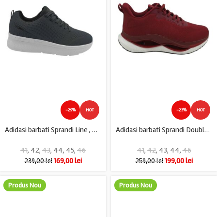
-29%
HOT
-23%
HOT
Adidasi barbati Sprandi Line , material textil, gri
Adidasi barbati Sprandi Double Jump, material textil, visiniu
41
,
42
,
43
,
44
,
45
,
46
41
,
42
,
43
,
44
,
46
169,00
lei
199,00
lei
239,00
lei
259,00
lei
Produs Nou
Produs Nou