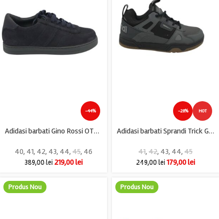
-44%
-28%
HOT
Adidasi barbati Gino Rossi OTSEGO , piele intoarsa, bleumarin
Adidasi barbati Sprandi Trick Grey , imitatie de piele, negru gri
40
,
41
,
42
,
43
,
44
,
45
,
46
41
,
42
,
43
,
44
,
45
219,00
lei
179,00
lei
389,00
lei
249,00
lei
Produs Nou
Produs Nou