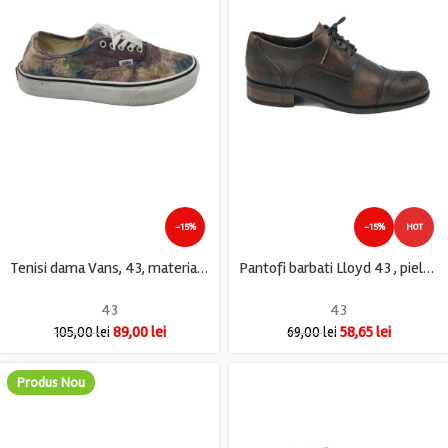
-15%
-15%
HOT
Tenisi dama Vans, 43, material textil, multicolor
Pantofi barbati Lloyd 43 , piele , maro negru
43
43
89,00
lei
58,65
lei
105,00
lei
69,00
lei
Produs Nou