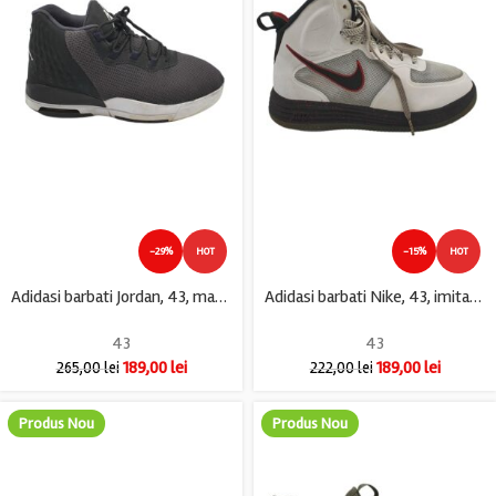
-29%
HOT
-15%
HOT
Adidasi barbati Jordan, 43, material textil, negru
Adidasi barbati Nike, 43, imitatie de piele, material textil, alb gri
43
43
189,00
lei
189,00
lei
265,00
lei
222,00
lei
Produs Nou
Produs Nou