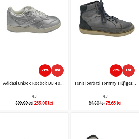
-35%
HOT
-15%
HOT
Adidasi unisex Reebok BB 4000 43, piele, gri
Tenisi barbati Tommy Hilfiger 43, piele, gri
43
43
259,00
lei
75,65
lei
399,00
lei
89,00
lei