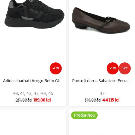
-25%
-15%
HOT
Adidasi barbati Arrigo Bello Glory, imitatie de piele, material textil, negru gri
Pantofi dama Salvatore Ferragamo 43 , piele , maro
40
,
41
,
42
,
43
,
44
,
45
43
189,00
lei
441,15
lei
251,00
lei
519,00
lei
Produs Nou