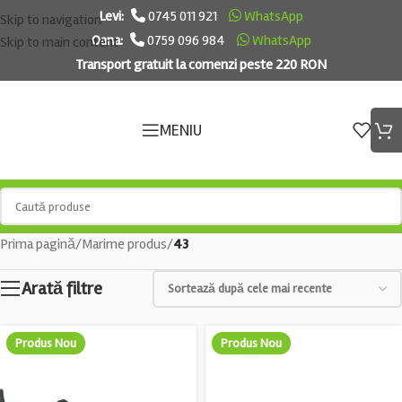
Levi:
0745 011 921
WhatsApp
Skip to navigation
Oana:
0759 096 984
WhatsApp
Skip to main content
Transport gratuit la comenzi peste 220 RON
MENIU
Prima pagină
/
Marime produs
/
43
Arată filtre
Produs Nou
Produs Nou