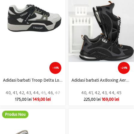
-15%
-25%
Adidasi barbati Troop Delta Low, imitatie de piele, alb negru
Adidasi barbati AxBoxing Aero, imitație de piele, material textil, negru
40
,
41
,
42
,
43
,
44
,
45
,
46
,
47
40
,
41
,
42
,
43
,
44
,
45
149,00
lei
169,00
lei
175,00
lei
225,00
lei
Produs Nou