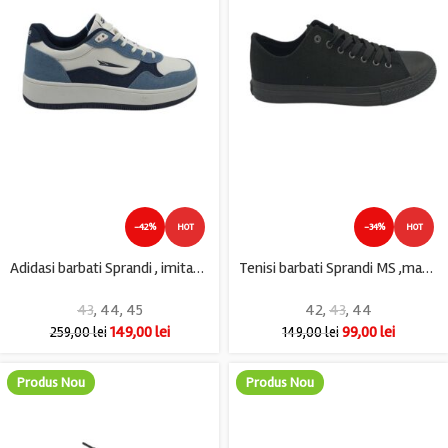
-42%
HOT
-34%
HOT
Adidasi barbati Sprandi , imitatie de piele, material textil, alb albastru
Tenisi barbati Sprandi MS ,material textil , negru
43
,
44
,
45
42
,
43
,
44
149,00
lei
99,00
lei
259,00
lei
149,00
lei
Produs Nou
Produs Nou