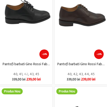
-29%
-29%
Pantofi barbati Gino Rossi Fabio, piele, negru
Pantofi barbati Gino Rossi Fabio , piele, maro
40
,
41
,
42
,
43
,
45
40
,
42
,
43
,
44
,
45
239,00
lei
239,00
lei
339,00
lei
339,00
lei
Produs Nou
Produs Nou