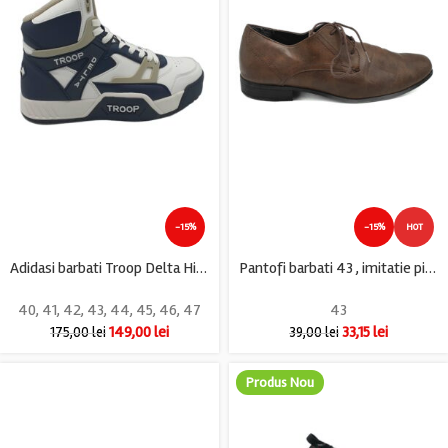
-15%
-15%
HOT
Adidasi barbati Troop Delta High, imitatie de piele, alb albastru
Pantofi barbati 43 , imitatie piele , maro
40
,
41
,
42
,
43
,
44
,
45
,
46
,
47
43
149,00
lei
33,15
lei
175,00
lei
39,00
lei
Produs Nou