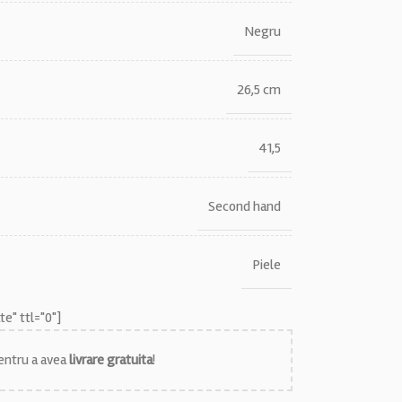
Negru
26,5 cm
41,5
Second hand
Piele
e" ttl="0"]
ntru a avea
livrare gratuita
!