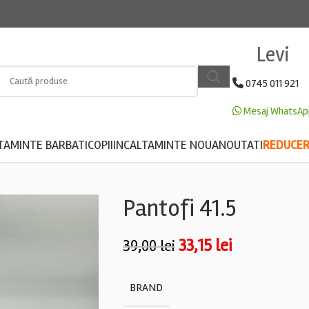
Levi
0745 011 921
Mesaj WhatsAp
TAMINTE BARBATI
COPII
INCALTAMINTE NOUA
NOUTATI
REDUCERE
Pantofi 41.5
33,15
lei
39,00
lei
BRAND