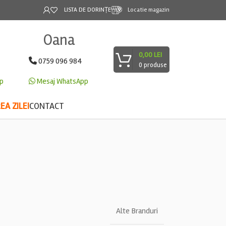
LISTA DE DORINȚE
Locatie magazin
Oana
0,00
LEI
0759 096 984
0
produse
p
Mesaj WhatsApp
A ZILEI
CONTACT
Alte Branduri