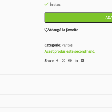
În stoc
ADA
Adaugă la favorite
Categorie:
Pantofi
Acest produs este second hand.
Share: