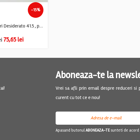
-15%
Pantofi barbati Vieri Desiderato 41.5 , piele , maro
75,65
lei
ei
Aboneaza-te la newsl
ai!
Vrei sa afli prin email despre reduceri si
curent cu tot ce e nou!
Apasand butonul
ABONEAZA-TE
sunteti de acord