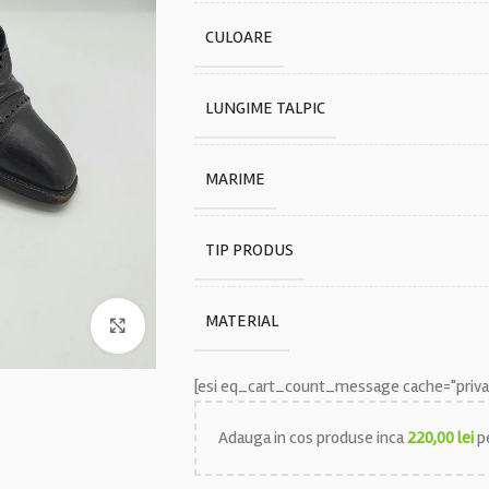
CULOARE
LUNGIME TALPIC
MARIME
TIP PRODUS
MATERIAL
Faceți click pentru a mări
[esi eq_cart_count_message cache="privat
Adauga in cos produse inca
220,00
lei
pe