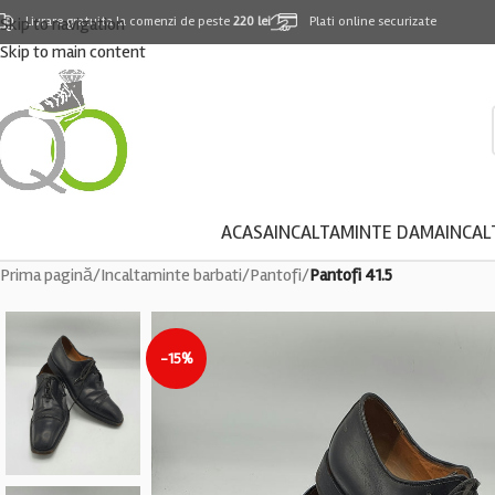
Skip to navigation
Livrare gratuita la comenzi de peste
220 lei
Plati online securizate
Skip to main content
ACASA
INCALTAMINTE DAMA
INCAL
Prima pagină
/
Incaltaminte barbati
/
Pantofi
/
Pantofi 41.5
-15%