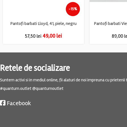
-15%
Pantofi barbati Lloyd, 41, piele, negru
49,00
lei
57,50
lei
89,00
l
Retele de socializare
Suntem activi si in mediul online, fii alaturi de noi impreuna cu prietenii t
#quantum.outlet @quantumoutlet
Facebook