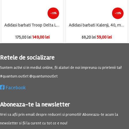
-15%
-15%
Adidasi barbati Troop Delta Low, imitatie de piele, alb negru
Adidasi barbati Kalenji, 40, material textil, albastru
149,00
lei
59,00
lei
175,00
lei
69,20
lei
Retele de socializare
Suntem activi si in mediul online, fii alaturi de noi impreuna cu prietenii tai!
#quantum.outlet @quantumoutlet
Facebook
Aboneaza-te la newsletter
Vrei sa afli prin email despre reduceri si promotii? Aboneaza-te acum la
newsletter si fii la curent cu tot ce e nou!