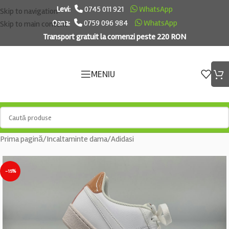
Levi:
0745 011 921
WhatsApp
Skip to navigation
Oana:
0759 096 984
WhatsApp
Skip to main content
Transport gratuit la comenzi peste 220 RON
MENIU
Prima pagină
/
Incaltaminte dama
/
Adidasi
-15%