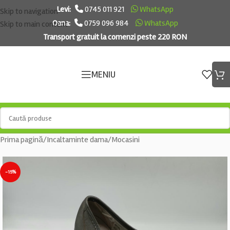
Levi:
0745 011 921
WhatsApp
Skip to navigation
Oana:
0759 096 984
WhatsApp
Skip to main content
Transport gratuit la comenzi peste 220 RON
MENIU
Prima pagină
/
Incaltaminte dama
/
Mocasini
-15%