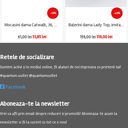
-15%
-25%
Mocasini dama Catwalk, 36, material textil, gri
Balerini dama Lady Top, imitatie de piele, negru
51,85
lei
119,00
lei
61,00
lei
159,00
lei
Retele de socializare
Suntem activi si in mediul online, fii alaturi de noi impreuna cu prietenii tai!
#quantum.outlet @quantumoutlet
Facebook
Aboneaza-te la newsletter
Vrei sa afli prin email despre reduceri si promotii? Aboneaza-te acum la
newsletter si fii la curent cu tot ce e nou!