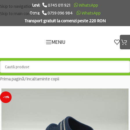
Levi:
0745 011 921
WhatsApp
Skip to navigation
Oana:
0759 096 984
WhatsApp
Skip to main content
Transport gratuit la comenzi peste 220 RON
MENIU
Prima pagină
/
Incaltaminte copii
-15%