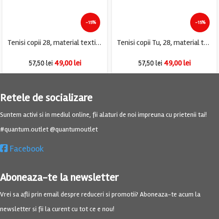
-15%
-15%
Tenisi copii 28, material textil, negru
Tenisi copii Tu, 28, material textil, negru
49,00
lei
49,00
lei
57,50
lei
57,50
lei
Retele de socializare
Suntem activi si in mediul online, fii alaturi de noi impreuna cu prietenii tai!
#quantum.outlet @quantumoutlet
Facebook
Aboneaza-te la newsletter
Vrei sa afli prin email despre reduceri si promotii? Aboneaza-te acum la
newsletter si fii la curent cu tot ce e nou!