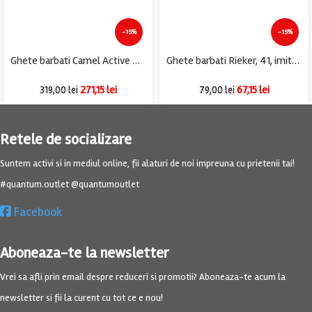
-15%
-15%
Ghete barbati Camel Active Bayland 41, piele intoarsa, bleumarin
Ghete barbati Rieker, 41, imitație de piele, albastru ,imblanite
271,15
lei
67,15
lei
319,00
lei
79,00
lei
Retele de socializare
Suntem activi si in mediul online, fii alaturi de noi impreuna cu prietenii tai!
#quantum.outlet @quantumoutlet
Facebook
Aboneaza-te la newsletter
Vrei sa afli prin email despre reduceri si promotii? Aboneaza-te acum la
newsletter si fii la curent cu tot ce e nou!