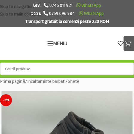
Levi:
0745 011 921
WhatsApp
Skip to navigation
Oana:
0759 096 984
WhatsApp
Skip to main content
Transport gratuit la comenzi peste 220 RON
MENIU
Prima pagină
/
Incaltaminte barbati
/
Ghete
-15%