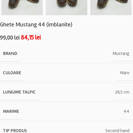
Ghete Mustang 44 (imblanite)
84,15
lei
99,00
lei
BRAND
Mustang
CULOARE
Maro
LUNGIME TALPIC
28,5 cm
MARIME
44
TIP PRODUS
Second hand