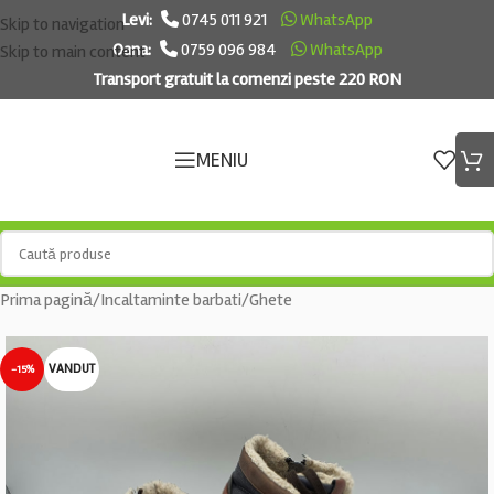
Levi:
0745 011 921
WhatsApp
Skip to navigation
Oana:
0759 096 984
WhatsApp
Skip to main content
Transport gratuit la comenzi peste 220 RON
MENIU
Prima pagină
/
Incaltaminte barbati
/
Ghete
VANDUT
-15%