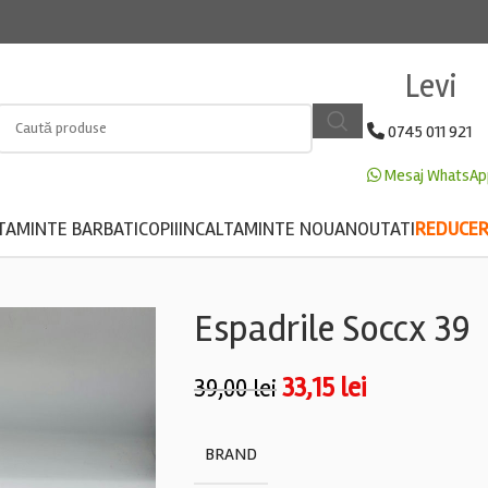
Levi
0745 011 921
Mesaj WhatsAp
TAMINTE BARBATI
COPII
INCALTAMINTE NOUA
NOUTATI
REDUCERE
Espadrile Soccx 39
33,15
lei
39,00
lei
BRAND