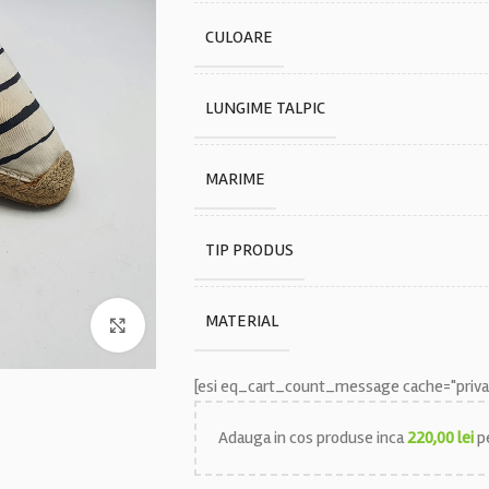
CULOARE
LUNGIME TALPIC
MARIME
TIP PRODUS
MATERIAL
Faceți click pentru a mări
[esi eq_cart_count_message cache="privat
Adauga in cos produse inca
220,00
lei
pe