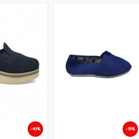
-43%
-15%