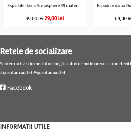
Espadrile dama Atmosphere 39 material textil , gri
29,00
lei
39,00
lei
69,00
l
Retele de socializare
Suntem activi si in mediul online, fii alaturi de noi impreuna cu prietenii t
#quantum.outlet @quantumoutlet
Facebook
INFORMATII UTILE