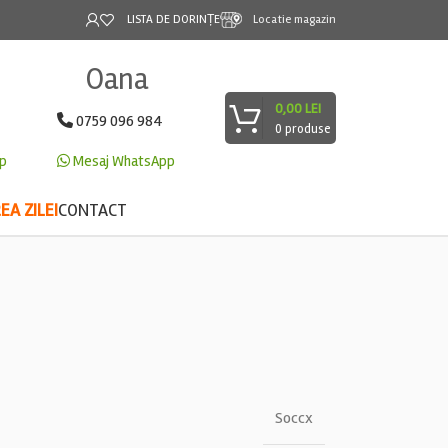
LISTA DE DORINȚE
Locatie magazin
Oana
0,00
LEI
0759 096 984
0
produse
p
Mesaj WhatsApp
A ZILEI
CONTACT
Soccx