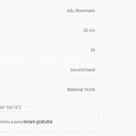
Alb
,
Bleumarin
25 cm
39
Second hand
Material Textil
e" ttl="0"]
ntru a avea
livrare gratuita
!