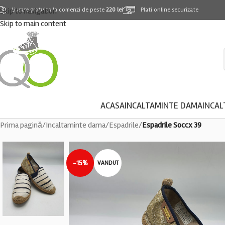
Skip to navigation
Livrare gratuita la comenzi de peste
220 lei
Plati online securizate
Skip to main content
ACASA
INCALTAMINTE DAMA
INCAL
Prima pagină
/
Incaltaminte dama
/
Espadrile
/
Espadrile Soccx 39
-15%
VANDUT