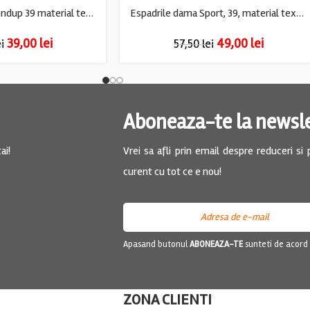
Espadrile dama Dondup 39 material textil , albastru
Espadrile dama Sport, 39, material textil, albastru
39,00
lei
49,00
lei
ei
57,50
lei
Aboneaza-te la newsl
ai!
Vrei sa afli prin email despre reduceri si
curent cu tot ce e nou!
Apasand butonul
ABONEAZA-TE
sunteti de acord
ZONA CLIENTI