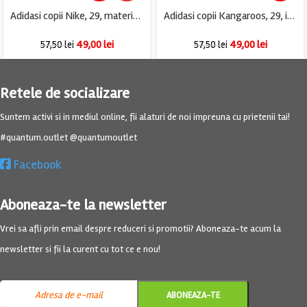
Adidasi copii Nike, 29, material textil, piele, mov
Adidasi copii Kangaroos, 29, imitatie de piele, material textil, gri
49,00
lei
49,00
lei
57,50
lei
57,50
lei
Retele de socializare
Suntem activi si in mediul online, fii alaturi de noi impreuna cu prietenii tai!
#quantum.outlet @quantumoutlet
Facebook
Aboneaza-te la newsletter
Vrei sa afli prin email despre reduceri si promotii? Aboneaza-te acum la
newsletter si fii la curent cu tot ce e nou!