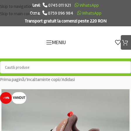
Levi:
0745 011 921
WhatsApp
Skip to navigation
Oana:
0759 096 984
WhatsApp
Skip to main content
Transport gratuit la comenzi peste 220 RON
MENIU
Prima pagină
/
Incaltaminte copii
/
Adidasi
VANDUT
-15%